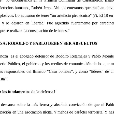
rs. lo encontramos en la Primera Comisaría de Carabineros. Está
erechos humanos, Rubén Jerez. Ahí nos enteramos que trataban de vi
plosivos. Lo acusaron de tener “un artefacto pirotécnico” (?). El 18 en
n y lo dejaron en libertad. Fue agredido fuertemente por carabine
ue se realizara la constatación de lesiones.”
NSA
: RODOLFO Y PABLO DEBEN SER ABSUELTOS
inoza es el abogado defensor de Rodolfo Retamales y Pablo Morales
terio Público, el gobierno y los medios de comunicación de los que
ales responsables del llamado “Caso bombas”, y como “lideres” de un
ista”.
n los fundamentos de la defensa?
 descansa sobre la más férrea y absoluta convicción de que ni Pabl
ipación en una asociación ilícita, y menos de carácter terrorista. Y ha