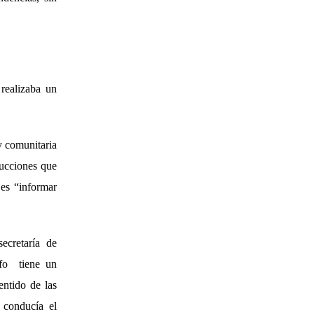
realizaba un
y comunitaria
ducciones que
 es “informar
ecretaría de
lfo tiene un
entido de las
o conducía el