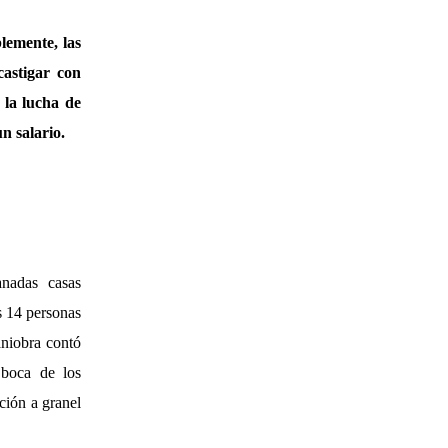
lemente, las
astigar con
 la lucha de
n salario.
anadas casas
s 14 personas
aniobra contó
 boca de los
ción a granel