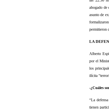
las 22:30 h
abogado de d
asunto de ex
formalizaro
permitieron q
LA DEFE
Alberto Esp
por el Minis
los princip
ilícita “terror
-¿Cuáles so
“La defensa
tienen partic