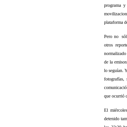
programa y 
movilizacion
plataforma de
Pero no sólo
otros repo
normalizado 
de la emisor
lo seguían. Y
fotografías
comunicación
que ocurrió 
El miércole
detenido tam