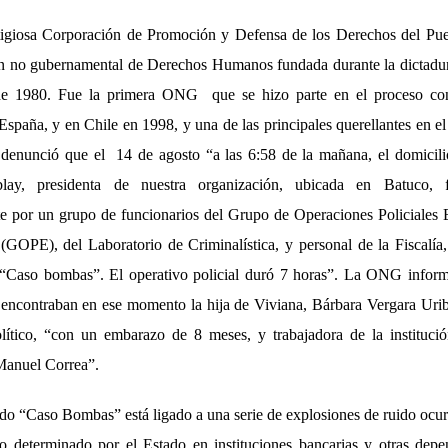
stigiosa Corporación de Promoción y Defensa de los Derechos del Pu
n no gubernamental de Derechos Humanos fundada durante la dictadur
e 1980. Fue la primera ONG que se hizo parte en el proceso co
España, y en Chile en 1998, y una de las principales querellantes en el 
, denunció que el 14 de agosto “a las 6:58 de la mañana, el domicil
lay, presidenta de nuestra organización, ubicada en Batuco, f
e por un grupo de funcionarios del Grupo de Operaciones Policiales 
(GOPE), del Laboratorio de Criminalística, y personal de la Fiscalía
 “Caso bombas”. El operativo policial duró 7 horas”. La ONG infor
 encontraban en ese momento la hija de Viviana, Bárbara Vergara Urib
lítico, “con un embarazo de 8 meses, y trabajadora de la instituci
anuel Correa”.
o “Caso Bombas” está ligado a una serie de explosiones de ruido ocur
 determinado por el Estado en instituciones bancarias y otras depe