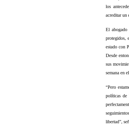
los anteced
acreditar un 
El abogado 
protegidos,
estado con P
Desde entonc
sus movimien
semana en el
“Pero estamo
políticas de
perfectamen
seguimientos
libertad”, se