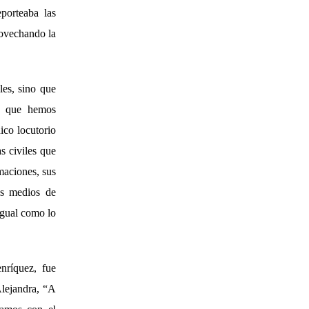
porteaba las
rovechando la
les, sino que
s que hemos
ico locutorio
s civiles que
lmaciones, sus
os medios de
Igual como lo
nríquez, fue
Alejandra, “A