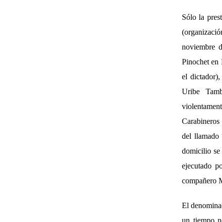
Sólo la pre
(organizació
noviembre d
Pinochet en 
el dictador)
Uribe Tamb
violentament
Carabineros 
del llamado
domicilio se
ejecutado po
compañero M
El denominad
un tiempo no