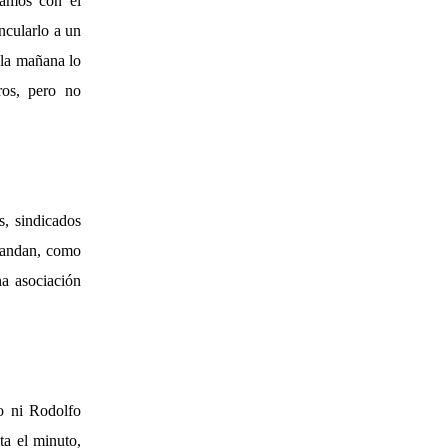
bamos con el
ncularlo a un
 la mañana lo
ros, pero no
, sindicados
 mandan, como
a asociación
o ni Rodolfo
sta el minuto,