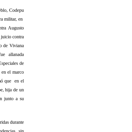
eblo, Codepu
a militar, en
ntra Augusto
juicio contra
io de Viviana
ue allanada
Especiales de
, en el marco
mó que en el
e, hija de un
ón junto a su
ridas durante
ndencias, sin