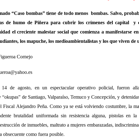
amado “Caso bombas” tiene de todo menos bombas. Salvo, probab
s de humo de Piñera para cubrir los crímenes del capital y c
idad el creciente malestar social que comienza a manifestarse en
tudiantes, los mapuche, los medioambientalistas y los que viven de u
Figueroa Cornejo
igueroa@yahoo.es
4 de agosto, en un espectacular operativo policial, fueron all
 y “okupas” de Santiago, Valparaíso, Temuco y Concepción, y detenida
l Fiscal Alejandro Peña. Como ya se está volviendo costumbre, la m
ente brutalidad uniformada sin resistencia alguna, pistolas en la
estrucción de inmuebles, maltrato a mujeres embarazadas, indiscrimina
sa obsecuente como fuera posible.