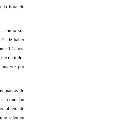
a la hora de
s contra sus
ués de haber
ante 12 años.
ente de todos
r una vez por
los marcos de
llos conocían
er objeto de
 que salen en