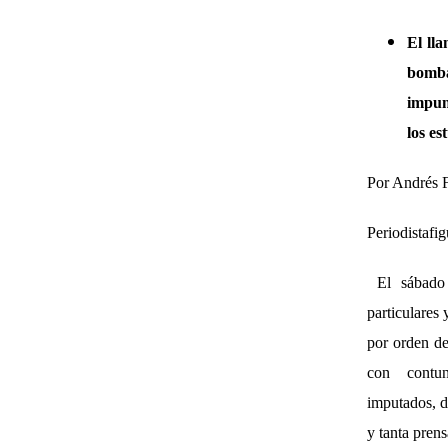
El ll
bomba
impun
los es
Por Andrés 
Periodistaf
El sábado 1
particulares
por orden de
con contund
imputados, d
y tanta pren