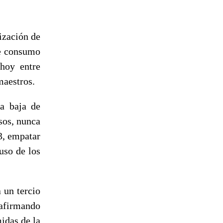
tización de
de consumo
 hoy entre
maestros.
la baja de
sos, nunca
3, empatar
uso de los
 un tercio
 afirmando
idas de la