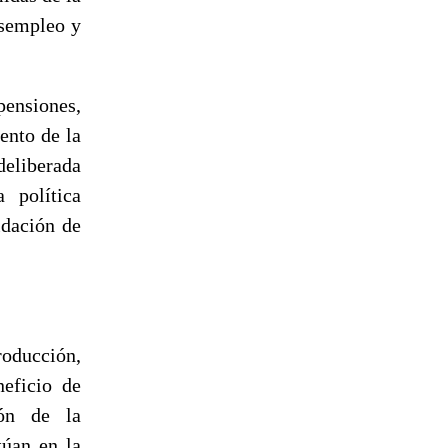
desempleo y
pensiones,
ento de la
deliberada
 política
idación de
roducción,
neficio de
ión de la
túan en la