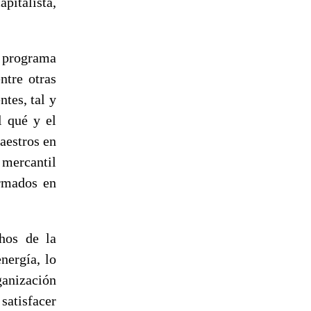
italista,
n programa
ntre otras
ntes, tal y
l qué y el
aestros en
 mercantil
ormados en
hos de la
energía, lo
ganización
atisfacer