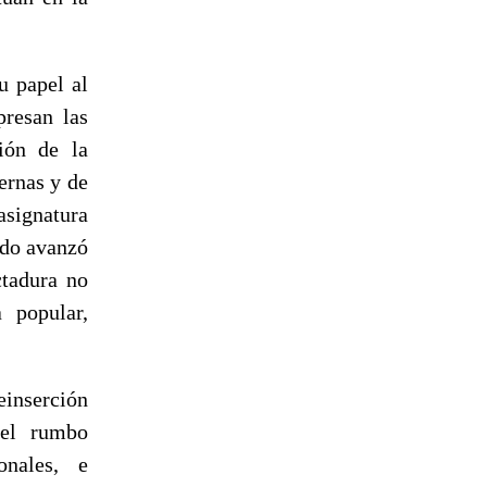
u papel al
presan las
ión de la
ernas y de
signatura
ado avanzó
ctadura no
a popular,
einserción
 el rumbo
onales, e