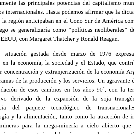
amente las principales potencias del capitalismo mun
s internacionales. Hasta podemos afirmar que la dicta
n la región anticipaban en el Cono Sur de América co
ego se generalizaría como “políticas neoliberales” 
 EEUU, con Margaret Thatcher y Ronald Reagan.
 situación gestada desde marzo de 1976 expres
 en la economía, la sociedad y el Estado, que contr
 concentración y extranjerización de la economía Ar
 ramas de la producción y los servicios. Un agravante 
idación de esos cambios en los años 90´, con la te
ivo derivado de la expansión de la soja transgé
ncia del paquete tecnológico de transnacional
ogía y la alimentación; tanto como la atracción de i
mineras para la mega-minería a cielo abierto que 