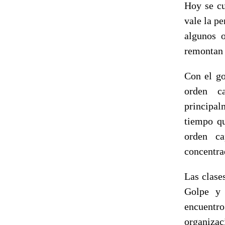
Hoy se c
vale la p
algunos o
remontan 
Con el go
orden ca
principal
tiempo qu
orden ca
concentra
Las clase
Golpe y 
encuentro
organizac