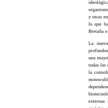
ideológic
organismo
y otras e
lo que lu
Bretaña o
La nueva
profundos
una mayor
todas las
la consol
monocult
depende
biotecnol
externas 