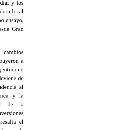
dial y los
dura local
mo ensayo,
desde Gran
a cambios
ibuyeron a
gentina en
deviene de
ndencia al
nica y la
es de la
nversiones
resalta el