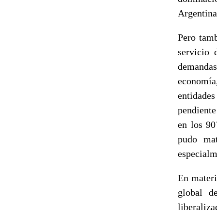
Argentina
Pero tamb
servicio 
demandas
economía,
entidade
pendiente
en los 90
pudo mate
especialm
En materi
global d
liberali