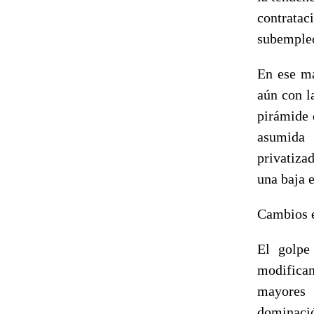
contrataci
subemple
En ese ma
aún con l
pirámide 
asumida 
privatiza
una baja e
Cambios e
El golpe 
modifican
mayores 
dominació