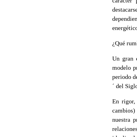
carácter
destacars
dependien
energético
¿Qué rumb
Un gran d
modelo pr
periodo de
´ del Sigl
En rigor,
cambios) 
nuestra p
relacion