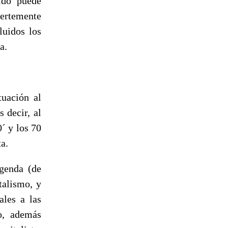
ido puede
uertemente
luidos los
a.
tuación al
 decir, al
0´ y los 70
ta.
agenda (de
talismo, y
ales a las
o, además