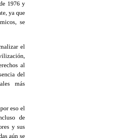
de 1976 y
te, ya que
ómicos, se
malizar el
lización,
erechos al
sencia del
tales más
por eso el
ncluso de
ores y sus
das aún se