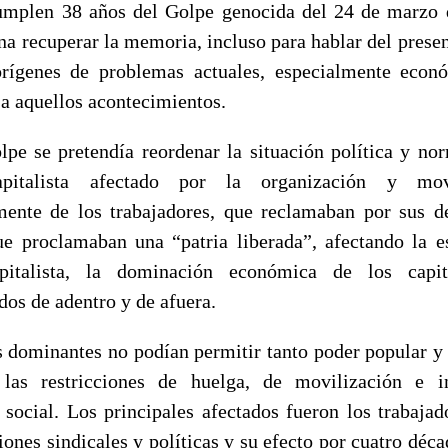
umplen 38 años del Golpe genocida del 24 de marzo 
ena recuperar la memoria, incluso para hablar del presen
rígenes de problemas actuales, especialmente econ
a aquellos acontecimientos.
lpe se pretendía reordenar la situación política y nor
pitalista afectado por la organización y movi
mente de los trabajadores, que reclamaban por sus d
e proclamaban una “patria liberada”, afectando la e
pitalista, la dominación económica de los capi
dos de adentro y de afuera.
s dominantes no podían permitir tanto poder popular y 
las restricciones de huelga, de movilización e i
 social. Los principales afectados fueron los trabajad
iones sindicales y políticas y su efecto por cuatro déca