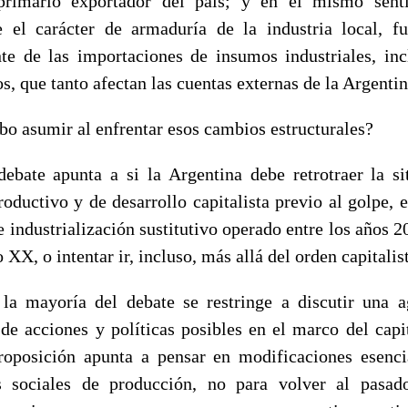
 primario exportador del país; y en el mismo sent
e el carácter de armaduría de la industria local, f
te de las importaciones de insumos industriales, inc
s, que tanto afectan las cuentas externas de la Argentin
o asumir al enfrentar esos cambios estructurales?
ebate apunta a si la Argentina debe retrotraer la si
oductivo y de desarrollo capitalista previo al golpe, es
 industrialización sustitutivo operado entre los años 2
o XX, o intentar ir, incluso, más allá del orden capitalis
 la mayoría del debate se restringe a discutir una 
de acciones y políticas posibles en el marco del capi
roposición apunta a pensar en modificaciones esenci
es sociales de producción, no para volver al pasad