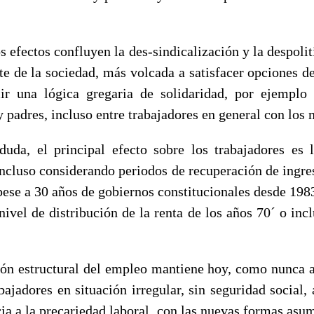
s efectos confluyen la des-sindicalización y la despoli
te de la sociedad, más volcada a satisfacer opciones 
r una lógica gregaria de solidaridad, por ejemplo
 padres, incluso entre trabajadores en general con los 
duda, el principal efecto sobre los trabajadores es 
 incluso considerando periodos de recuperación de ingre
 pese a 30 años de gobiernos constitucionales desde 198
nivel de distribución de la renta de los años 70´ o incl
ión estructural del empleo mantiene hoy, como nunca a
abajadores en situación irregular, sin seguridad social,
cia a la precariedad laboral, con las nuevas formas asum