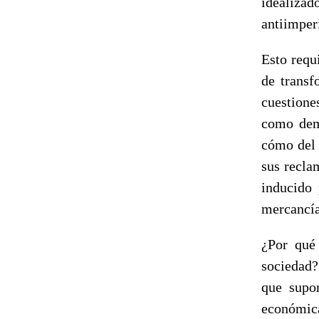
idealiza
antiimperi
Esto requ
de transf
cuestiones
como dema
cómo del 
sus recla
inducido 
mercancía
¿Por qué
sociedad? 
que supon
económic