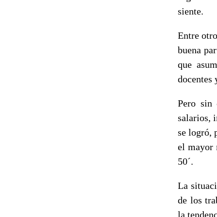
siente.
Entre otro
buena par
que asumi
docentes y
Pero sin 
salarios,
se logró,
el mayor 
50´.
La situac
de los tr
la tenden