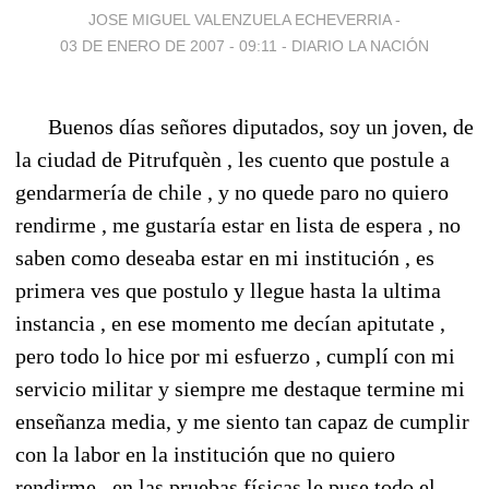
JOSE MIGUEL VALENZUELA ECHEVERRIA -
03 DE ENERO DE 2007 - 09:11
-
DIARIO LA NACIÓN
Buenos días señores diputados, soy un joven, de
la ciudad de Pitrufquèn , les cuento que postule a
gendarmería de chile , y no quede paro no quiero
rendirme , me gustaría estar en lista de espera , no
saben como deseaba estar en mi institución , es
primera ves que postulo y llegue hasta la ultima
instancia , en ese momento me decían apitutate ,
pero todo lo hice por mi esfuerzo , cumplí con mi
servicio militar y siempre me destaque termine mi
enseñanza media, y me siento tan capaz de cumplir
con la labor en la institución que no quiero
rendirme , en las pruebas físicas le puse todo el