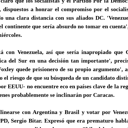
claro que los socialistas y el Partido Por la Democ
, dispuestos a honrar el compromiso por el socialis
una clara distancia con sus aliados DC. 'Venezue
 el continente que sería absurdo no tomar en cuenta'
iércoles.
á con Venezuela, así que sería inapropiado que C
ca del Sur en una decisión tan importante', preci
Foxley quede prisionero de su propio argumento', a
o el riesgo de que su búsqueda de un candidato dis
or EEUU- no encuentre eco en países clave de la re
ienes probablemente se inclinarán por Caracas.
alinearse con Argentina y Brasil y votar por Venezu
PPD, Sergio Bitar. Expresó que era prematuro habl