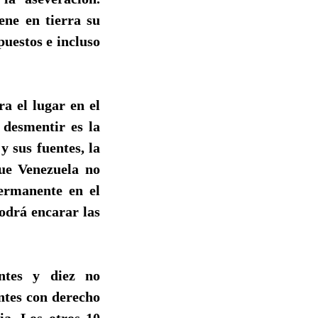
ne en tierra su
puestos e incluso
a el lugar en el
 desmentir es la
y sus fuentes, la
que Venezuela no
ermanente en el
podrá encarar las
ntes y diez no
ntes con derecho
ia. Los otros 10