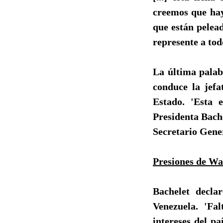
creemos que hay
que están pelead
represente a tod
La última palabr
conduce la jefa
Estado. 'Esta 
Presidenta Bach
Secretario Gene
Presiones de Wa
Bachelet decla
Venezuela. 'Fa
intereses del pa