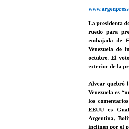
www.argenpress
La presidenta de
ruedo para pre
embajada de E
Venezuela de i
octubre. El vot
exterior de la p
Alvear quebró l
Venezuela es “un
los comentario
EEUU es Guate
Argentina, Bol
inclinen por el p