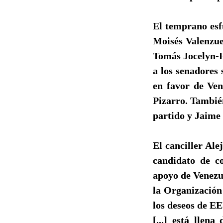
El temprano esfu
Moisés Valenzue
Tomás Jocelyn-Ho
a los senadores
en favor de Ven
Pizarro. También
partido y Jaime
El canciller Al
candidato de c
apoyo de Venezue
la Organización
los deseos de E
[...] está llen