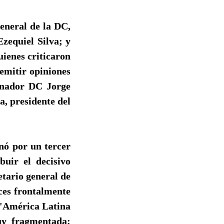
general de la DC,
zequiel Silva; y
uienes criticaron
emitir opiniones
senador DC Jorge
a, presidente del
nó por un tercer
uir el decisivo
etario general de
ces frontalmente
 'América Latina
muy fragmentada;