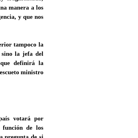
una manera a los
gencia, y que nos
terior tampoco la
sino la jefa del
que definirá la
escueto ministro
país votará por
 función de los
la pregunta de si