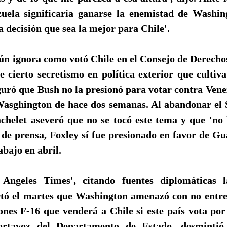
uela significaría ganarse la enemistad de Washin
 decisión que sea la mejor para Chile'.
ún ignora como votó Chile en el Consejo de Derech
 cierto secretismo en política exterior que cultiva
uró que Bush no la presionó para votar contra Vene
a Wasghington de hace dos semanas. Al abandonar el 
chelet aseveró que no se tocó este tema y que 'no 
 de prensa, Foxley sí fue presionado en favor de G
abajo en abril.
 Angeles Times', citando fuentes diplomáticas l
tó el martes que Washington amenazó con no entre
ones F-16 que venderá a Chile si este país vota por
rtavoz del Departamento de Estado, desmintió 