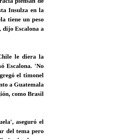
racia piensan de
ta Insulza en la
la tiene un peso
, dijo Escalona a
hile le diera la
só Escalona. 'No
gregó el timonel
tinto a Guatemala
gión, como Brasil
ela', aseguró el
ar del tema pero