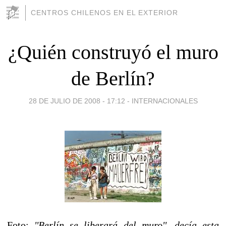
CENTROS CHILENOS EN EL EXTERIOR
¿Quién construyó el muro
de Berlín?
28 DE JULIO DE 2008 - 17:12
-
INTERNACIONALES
Foto:
''Berlín se liberará del muro'', decía esta