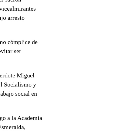
 vicealmirantes
jo arresto
omo cómplice de
vitar ser
cerdote Miguel
el Socialismo y
rabajo social en
ego a la Academia
Esmeralda,