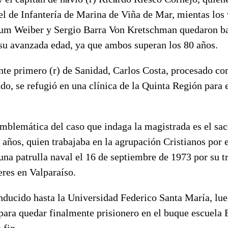
el de Infantería de Marina de Viña de Mar, mientas los
um Weiber y Sergio Barra Von Kretschman quedaron ba
 su avanzada edad, ya que ambos superan los 80 años.
ente primero (r) de Sanidad, Carlos Costa, procesado c
ado, se refugió en una clínica de la Quinta Región para e
mblemática del caso que indaga la magistrada es el sa
años, quien trabajaba en la agrupación Cristianos por 
una patrulla naval el 16 de septiembre de 1973 por su t
eres en Valparaíso.
onducido hasta la Universidad Federico Santa María, lu
para quedar finalmente prisionero en el buque escuela 
 fin.