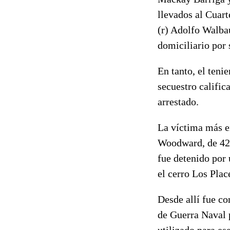
llevados al Cuart
(r) Adolfo Walba
domiciliario por
En tanto, el teni
secuestro calific
arrestado.
La víctima más e
Woodward, de 42 
fue detenido por 
el cerro Los Plac
Desde allí fue c
de Guerra Naval 
utilizado para ese