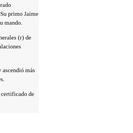
brado
. Su primo Jaime
 su mando.
erales (r) de
alaciones
 y ascendió más
s.
certificado de