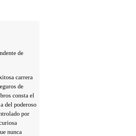
endente de
itosa carrera
Seguros de
bros consta el
ia del poderoso
ntrolado por
curiosa
que nunca