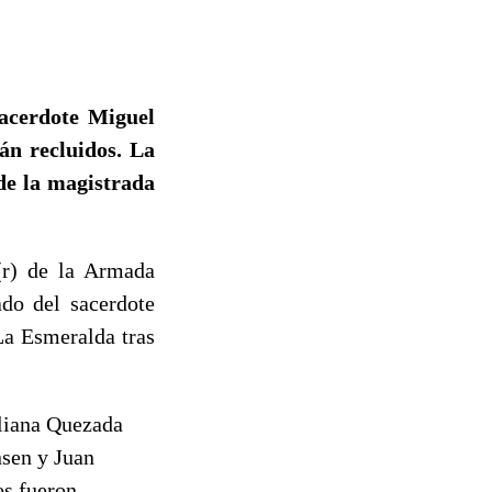
sacerdote Miguel
án recluidos. La
de la magistrada
 (r) de la Armada
ado del sacerdote
La Esmeralda tras
Eliana Quezada
nsen y Juan
es fueron