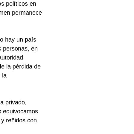
os políticos en
crimen permanece
No hay un país
s personas, en
autoridad
de la pérdida de
 la
ta privado,
os equivocamos
 y reñidos con