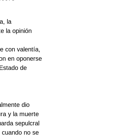
a, la
e la opinión
e con valentía,
aron en oponerse
 Estado de
almente dio
ura y la muerte
uarda sepulcral
o cuando no se