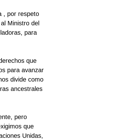
a , por respeto
al Ministro del
lladoras, para
 derechos que
os para avanzar
 nos divide como
rras ancestrales
ente, pero
exigimos que
aciones Unidas,