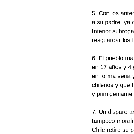
5. Con los ante
a su padre, ya 
Interior subrog
resguardar los 
6. El pueblo m
en 17 años y 4 
en forma seria 
chilenos y que 
y primigeniame
7. Un disparo a
tampoco moralm
Chile retire su