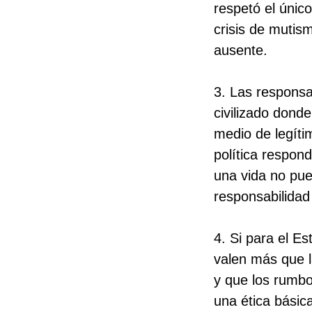
respetó el único
crisis de mutis
ausente.
3. Las responsa
civilizado dond
medio de legítim
política respon
una vida no pue
responsabilidad
4. Si para el Es
valen más que l
y que los rumbo
una ética básic