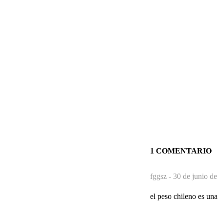
1 COMENTARIO
fggsz -
30 de junio de
el peso chileno es una