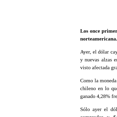
Los once primer
norteamericana
Ayer, el dólar ca
y nuevas alzas e
visto afectada gr
Como la moneda q
chileno en lo qu
ganado 4,28% fren
Sólo ayer el dó
comprador y $4