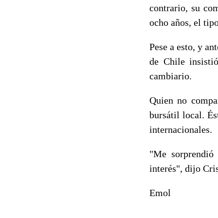
contrario, su co
ocho años, el tip
Pese a esto, y an
de Chile insisti
cambiario.
Quien no compar
bursátil local. É
internacionales.
"Me sorprendió 
interés", dijo Cr
Emol