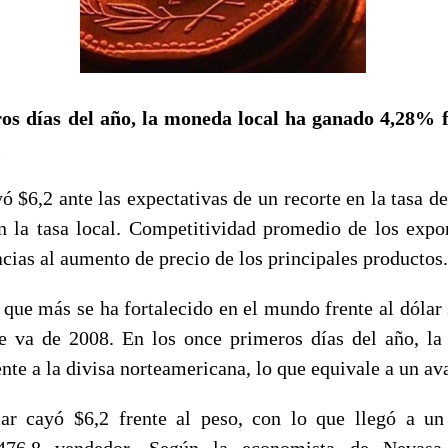
os días del año, la moneda local ha ganado 4,28% fr
.
yó $6,2 ante las expectativas de un recorte en la tasa de
n la tasa local. Competitividad promedio de los expo
acias al aumento de precio de los principales productos.
ue más se ha fortalecido en el mundo frente al dólar 
e va de 2008. En los once primeros días del año, l
te a la divisa norteamericana, lo que equivale a un av
lar cayó $6,2 frente al peso, con lo que llegó a un
76,8 vendedor. Según la economista de Nevasa