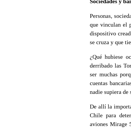
Sociedades y ba
Personas, socied
que vinculan el 
dispositivo crea
se cruza y que ti
¿Qué hubiese oc
derribado las To
ser muchas porqu
cuentas bancaria
nadie supiera de 
De allí la impor
Chile para dete
aviones Mirage 5