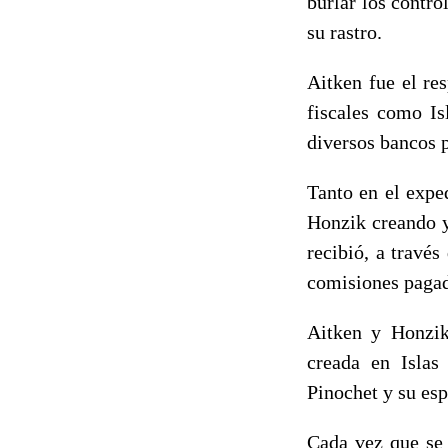
burlar los contr
su rastro.
Aitken fue el re
fiscales como Is
diversos bancos p
Tanto en el expe
Honzik creando y
recibió, a través
comisiones pagada
Aitken y Honzik
creada en Islas
Pinochet y su esp
Cada vez que se 