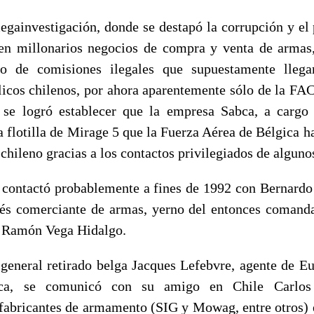
megainvestigación, donde se destapó la corrupción y el
 en millonarios negocios de compra y venta de armas
go de comisiones ilegales que supuestamente lleg
licos chilenos, por ahora aparentemente sólo de la FA
 se logró establecer que la empresa Sabca, a cargo
 flotilla de Mirage 5 que la Fuerza Aérea de Bélgica h
chileno gracias a los contactos privilegiados de alguno
e contactó probablemente a fines de 1992 con Bernardo
és comerciante de armas, yerno del entonces comanda
, Ramón Vega Hidalgo.
l general retirado belga Jacques Lefebvre, agente de E
bca, se comunicó con su amigo en Chile Carlos
 fabricantes de armamento (SIG y Mowag, entre otros) e