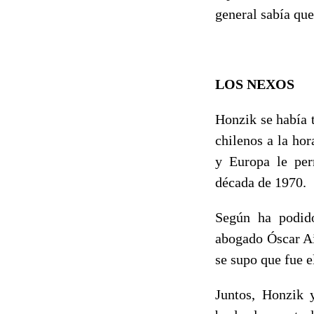
general sabía qu
LOS NEXOS
Honzik se había 
chilenos a la ho
y Europa le per
década de 1970.
Según ha podido
abogado Óscar Ai
se supo que fue e
Juntos, Honzik y