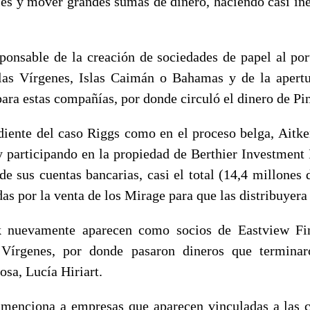
oles y mover grandes sumas de dinero, haciendo casi in
sponsable de la creación de sociedades de papel al por
las Vírgenes, Islas Caimán o Bahamas y de la apert
ara estas compañías, por donde circuló el dinero de Pi
diente del caso Riggs como en el proceso belga, Aitke
 participando en la propiedad de Berthier Investment I
 de sus cuentas bancarias, casi el total (14,4 millones 
s por la venta de los Mirage para que las distribuyera
 nuevamente aparecen como socios de Eastview Fi
 Vírgenes, por donde pasaron dineros que termin
osa, Lucía Hiriart.
menciona a empresas que aparecen vinculadas a las 