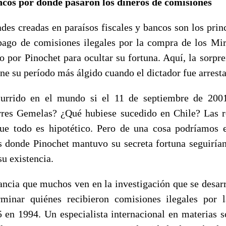
ncos por donde pasaron los dineros de comisiones
ades creadas en paraísos fiscales y bancos son los prin
pago de comisiones ilegales por la compra de los Mi
do por Pinochet para ocultar su fortuna. Aquí, la sorpr
ene su período más álgido cuando el dictador fue arrest
urrido en el mundo si el 11 de septiembre de 200
rres Gemelas? ¿Qué hubiese sucedido en Chile? Las 
e todo es hipotético. Pero de una cosa podríamos e
s donde Pinochet mantuvo su secreta fortuna seguirían 
su existencia.
tancia que muchos ven en la investigación que se desarr
rminar quiénes recibieron comisiones ilegales por
 en 1994. Un especialista internacional en materias s