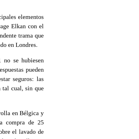
cipales elementos
rage Elkan con el
endente trama que
ado en Londres.
1 no se hubiesen
respuestas pueden
star seguros: las
tal cual, sin que
olla en Bélgica y
 la compra de 25
obre el lavado de