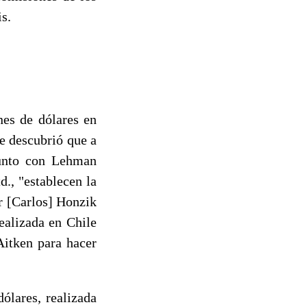
is.
nes de dólares en
e descubrió que a
junto con Lehman
., "establecen la
or [Carlos] Honzik
ealizada en Chile
Aitken para hacer
ólares, realizada