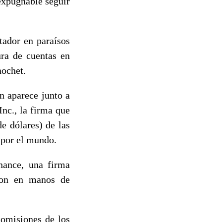
expugnable seguir
tador en paraísos
ura de cuentas en
nochet.
n aparece junto a
nc., la firma que
de dólares) de las
 por el mundo.
nance, una firma
aron en manos de
comisiones de los