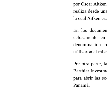
por Óscar Aitken 
realiza desde un
la cual Aitken er
En los document
celosamente en
denominación "re
utilizaron al mi
Por otra parte, 
Berthier Investm
para abrir las s
Panamá.