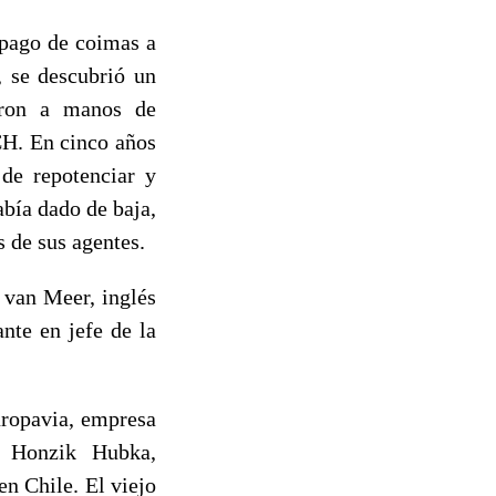
 pago de coimas a
, se descubrió un
aron a manos de
CH. En cinco años
 de repotenciar y
abía dado de baja,
s de sus agentes.
 van Meer, inglés
nte en jefe de la
uropavia, empresa
 Honzik Hubka,
n Chile. El viejo