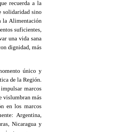
que recuerda a la
 solidaridad sino
a la Alimentación
entos suficientes,
var una vida sana
 con dignidad, más
 momento único y
tica de la Región.
e impulsar marcos
se vislumbran más
ión en los marcos
ente: Argentina,
uras, Nicaragua y