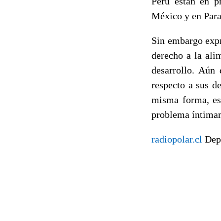
Perú están en p
México y en Para
Sin embargo expr
derecho a la ali
desarrollo. Aún
respecto a sus d
misma forma, es
problema íntimam
radiopolar.cl
Dep