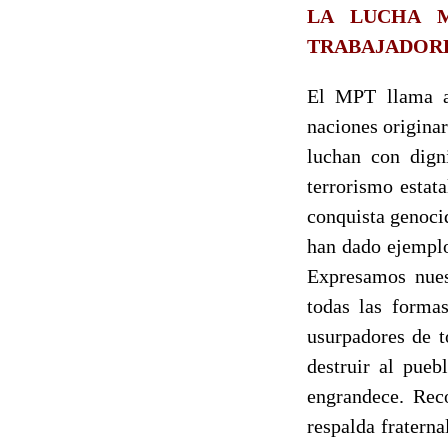
LA LUCHA 
TRABAJADOR
El MPT llama a 
naciones origina
luchan con dign
terrorismo estat
conquista genoci
han dado ejemplo
Expresamos nues
todas las formas
usurpadores de t
destruir al pueb
engrandece. Reco
respalda fratern