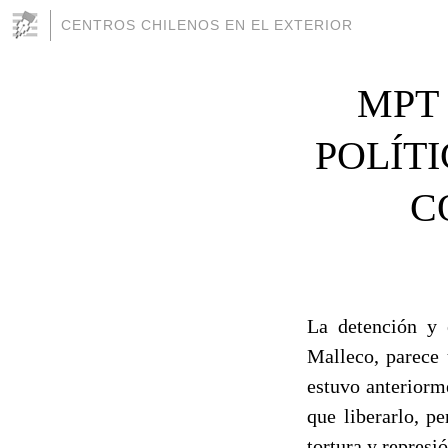
CENTROS CHILENOS EN EL EXTERIOR
MPT 
POLÍT
C
La detención y 
Malleco, parece 
estuvo anteriorm
que liberarlo, p
tortura y repres