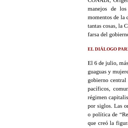
manejos de los 
momentos de la di
tantas cosas, la 
farsa del gobiern
EL DIÁLOGO PA
El 6 de julio, m
guaguas y mujeres
gobierno central
pacíficos, comu
régimen capitali
por siglos. Las 
o política de “R
que creó la figu