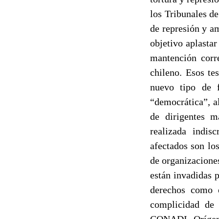
los Tribunales de
de represión y a
objetivo aplastar
mantención corr
chileno. Esos te
nuevo tipo de f
“democrática”, al
de dirigentes m
realizada indi
afectados son lo
de organizacione
están invadidas 
derechos como e
complicidad de l
CONADI, Orígenes