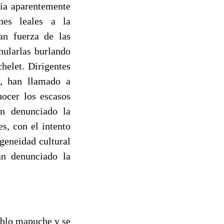
cia aparentemente
ones leales a la
an fuerza de las
nularlas burlando
helet. Dirigentes
I, han llamado a
ocer los escasos
an denunciado la
s, con el intento
geneidad cultural
an denunciado la
eblo mapuche y se