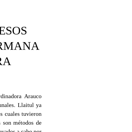
RESOS
ERMANA
RA
rdinadora Arauco
nales. Llaitul ya
s cuales tuvieron
os son métodos de
evados a cabo por