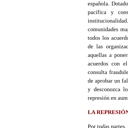
española. Dotado
pacífica y cons
institucionalid
comunidades mapu
todos los acuerd
de las organiza
aquellas a pone
acuerdos con el
consulta fraudul
de aprobar un fa
y desconozca lo
represión en aum
LA REPRESIÓ
Por todas partes