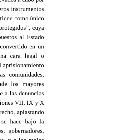
meros instrumentos
 tiene como único
 protegidos”, cuya
uestos al Estado
 convertido en un
una cara legal o
al aprisionamiento
las comunidades,
nde los mayores
e a las denuncias
iones VII, IX y X
recho, aplastando
 se hace bajo la
es, gobernadores,
ral y a los malos