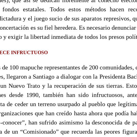
fondos estatales. Todos estos métodos hacen rec
ctadura y el juego sucio de sus aparatos represivos, q
Concertación es su fiel heredera. Es necesario denunciar
o y exigir la libertad inmediata de todos los presos pol
RECE INFRUCTUOSO
ás de 100 mapuche representantes de 200 comunidades, c
, llegaron a Santiago a dialogar con la Presidenta Bach
 un Nuevo Trato y la recuperación de sus tierras. Est
nes desde 1990, también han sido infructuosos, ante
sta de ceder un terreno usurpado al pueblo que legíti
organizaciones que han creído hasta ahora que podía ha
e-conocer”, han sufrido asimismo la desconocida de pa
ra de un “Comisionado” que recuerda las peores figura