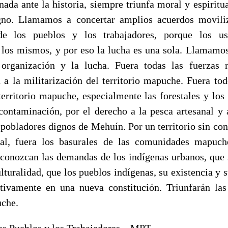
nada ante la historia, siempre triunfa moral y espirit
gno. Llamamos a concertar amplios acuerdos moviliz
de los pueblos y los trabajadores, porque los u
 los mismos, y por eso la lucha es una sola. Llamamos 
 organización y la lucha. Fuera todas las fuerzas r
 a la militarización del territorio mapuche. Fuera tod
erritorio mapuche, especialmente las forestales y los 
contaminación, por el derecho a la pesca artesanal y a
 pobladores dignos de Mehuín. Por un territorio sin co
al, fuera los basurales de las comunidades mapuch
reconozcan las demandas de los indígenas urbanos, que 
lturalidad, que los pueblos indígenas, su existencia y 
ctivamente en una nueva constitución. Triunfarán la
uche.
s Pueblos y los Trabajadores – MPT