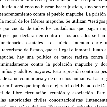
 Justicia chilenos no buscan hacer justicia, sino son 
mendrentamiento contra el pueblo mapuche. La prisión
 la moral de los líderes mapuche. Se utilizan “testigos
e por cuenta de todos los ciudadanos que pagan imp
stigos que declaran en contra de los acusados se han
uncionarios estatales. Los juicios intentan darle 
 terrorismo de Estado, que es ilegal e inmoral. Junto 
apuche, hay una política de terror racista contra 
scriminadamente contra la población mapuche y do
s niños y adultos mayores. Esta represión continúa pes
s de salud comunitaria y de derechos humanos. Las reg
por militares que impiden el ejercicio del Estado de De
l de libre circulación, reunión y asociación. Esto
as autoridades civiles concertacionistas (intendent
), que así se dedican libremente al cohecho electo