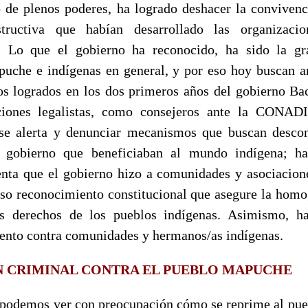
 de plenos poderes, ha logrado deshacer la conviven
tructiva que habían desarrollado las organizaci
ad. Lo que el gobierno ha reconocido, ha sido la gr
che e indígenas en general, y por eso hoy buscan a
os logrados en los dos primeros años del gobierno Bac
ciones legalistas, como consejeros ante la CONAD
rse alerta y denunciar mecanismos que buscan descon
 gobierno que beneficiaban al mundo indígena; h
enta que el gobierno hizo a comunidades y asociacione
lso reconocimiento constitucional que asegure la homo
s derechos de los pueblos indígenas. Asimismo, h
ento contra comunidades y hermanos/as indígenas.
N CRIMINAL CONTRA EL PUEBLO MAPUCHE
, podemos ver con preocupación cómo se reprime al pu