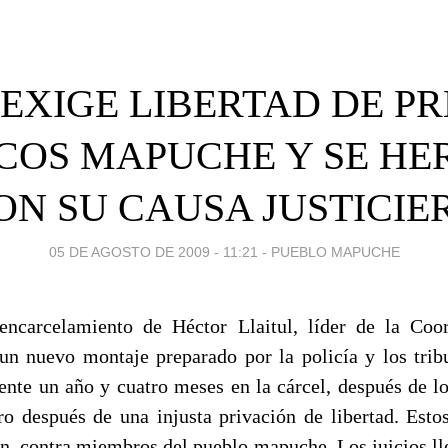
EXIGE LIBERTAD DE P
ICOS MAPUCHE Y SE H
ON SU CAUSA JUSTICIE
05 DE AGOSTO DE 2009 - 11:21
-
PUEBLO MAPUCHE
encarcelamiento de Héctor Llaitul, líder de la Coo
un nuevo montaje preparado por la policía y los tribu
ente un año y cuatro meses en la cárcel, después de lo
ero después de una injusta privación de libertad. Est
ión, contra miembros del pueblo mapuche. Los juicios ll