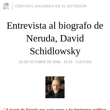
CENTROS CHILENOS EN EL EXTERIOR
Entrevista al biografo de
Neruda, David
Schidlowsky
26 DE OCTUBRE DE 2008 - 19:28
-
CULTURA
"A través de Neruda nos acercarnos a los fenómenos políticos