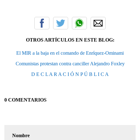
OTROS ARTÍCULOS EN ESTE BLOG:
El MIR a la baja en el comando de Enríquez-Ominami
Comunistas protestan contra canciller Alejandro Foxley
D E C L A R A C I Ó N P Ú B L I C A
0 COMENTARIOS
Nombre