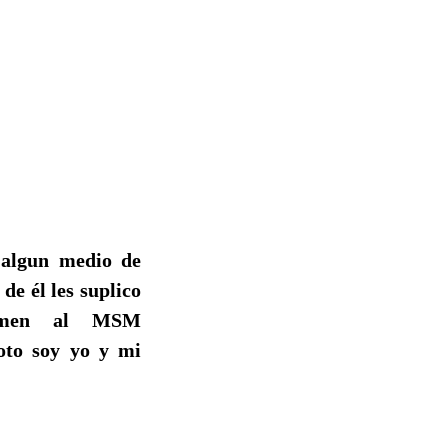
l algun medio de
e él les suplico
ormen al MSM
oto soy yo y mi