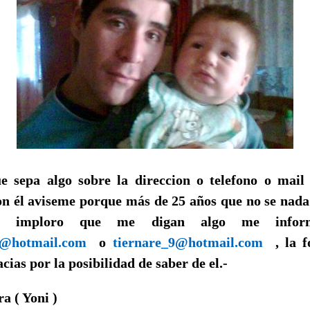
e sepa algo sobre la direccion o telefono o mai
n él aviseme porque más de 25 años que no se nada d
es imploro que me digan algo me inf
na@hotmail.com
o
tiernare_9@hotmail.com
, la f
cias por la posibilidad de saber de el.-
a ( Yoni )