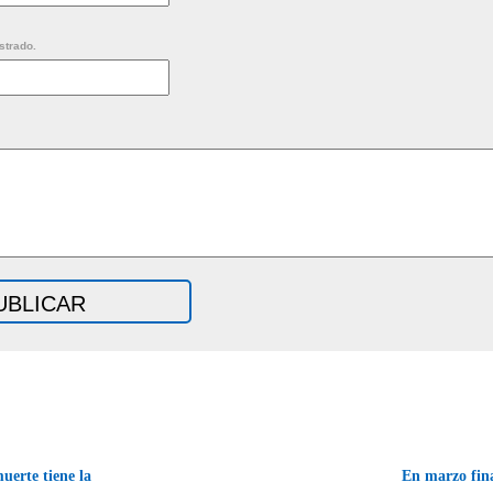
strado.
uerte tiene la
En marzo fina