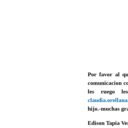
Por favor al qu
comunicacion co
les ruego l
claudia.orella
hijo.-muchas gra
Edison Tapia Ver