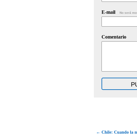
E-mail
No será mo
Comentario
← Chile: Cuando la m