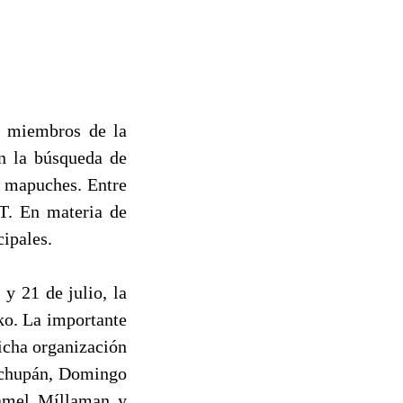
y miembros de la
en la búsqueda de
s mapuches. Entre
IT. En materia de
ipales.
y 21 de julio, la
ko. La importante
dicha organización
uchupán, Domingo
samel Míllaman y