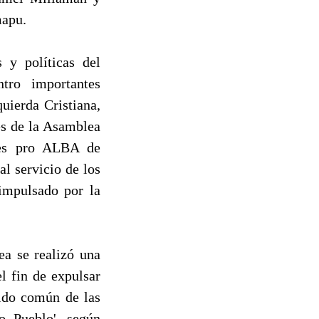
mapu.
s y políticas del
tro importantes
uierda Cristiana,
es de la Asamblea
tes pro ALBA de
l servicio de los
impulsado por la
ea se realizó una
l fin de expulsar
tido común de las
o Pueblo', según