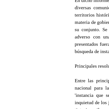
En dicho informe 
diversas comuni
territorios hist
materia de gobie
su conjunto. Se
adverso con un
presentados fuera
búsqueda de insta
Principales resol
Entre las princi
nacional para l
'instancia que 
inquietud de los