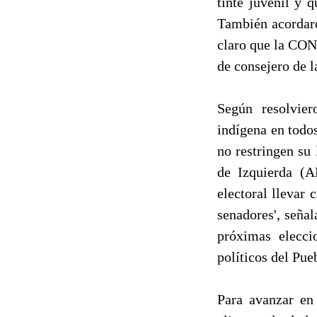
tinte juvenil y 
También acordaro
claro que la CON
de consejero de 
Según resolvier
indígena en todos
no restringen su
de Izquierda (A
electoral llevar
senadores', seña
próximas elecci
políticos del Pu
Para avanzar en