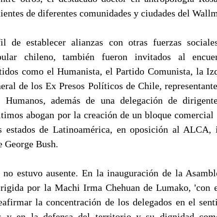
ientes de diferentes comunidades y ciudades del Wall
il de establecer alianzas con otras fuerzas sociale
ular chileno, también fueron invitados al encuen
rtidos como el Humanista, el Partido Comunista, la Izq
neral de los Ex Presos Políticos de Chile, representant
s Humanos, además de una delegación de dirigen
timos abogan por la creación de un bloque comercial a
os estados de Latinoamérica, en oposición al ALCA, 
e George Bush.
d no estuvo ausente. En la inauguración de la Asambl
irigida por la Machi Irma Chehuan de Lumako, 'con e
eafirmar la concentración de los delegados en el sen
 y en la defensa del territorio y su dignidad com