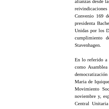
alianzas desde l
reivindicaciones 
Convenio 169 de
presidenta Bache
Unidas por los D
cumplimiento d
Stavenhagen.
En lo referido a
como Asamblea M
democratización 
Maria de Iquique
Movimiento Soc
noviembre y, esp
Central Unitari