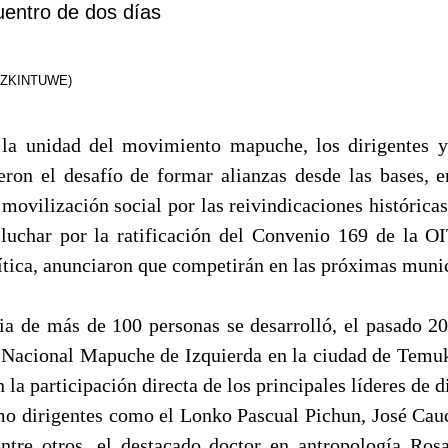
uentro de dos días
(AZKINTUWE)
 la unidad del movimiento mapuche, los dirigentes 
on el desafío de formar alianzas desde las bases, 
 movilización social por las reivindicaciones histórica
n luchar por la ratificación del Convenio 169 de la O
lítica, anunciaron que competirán en las próximas munic
ia de más de 100 personas se desarrolló, el pasado 20 
Nacional Mapuche de Izquierda en la ciudad de Temu
 la participación directa de los principales líderes de 
mo dirigentes como el Lonko Pascual Pichun, José Ca
entre otros, el destacado doctor en antropología Ro