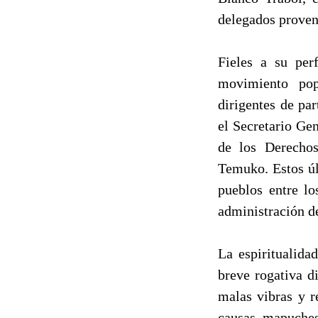
delegados proven
Fieles a su perf
movimiento pop
dirigentes de pa
el Secretario Ge
de los Derecho
Temuko. Estos úl
pueblos entre l
administración d
La espiritualida
breve rogativa d
malas vibras y r
causas mapuches