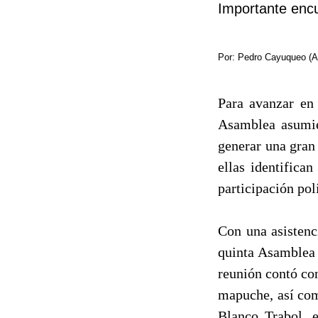
Importante enc
Por: Pedro Cayuqueo 
Para avanzar en
Asamblea asumier
generar una gran
ellas identifica
participación po
Con una asistenc
quinta Asamblea 
reunión contó con
mapuche, así co
Blanco Trabol, 