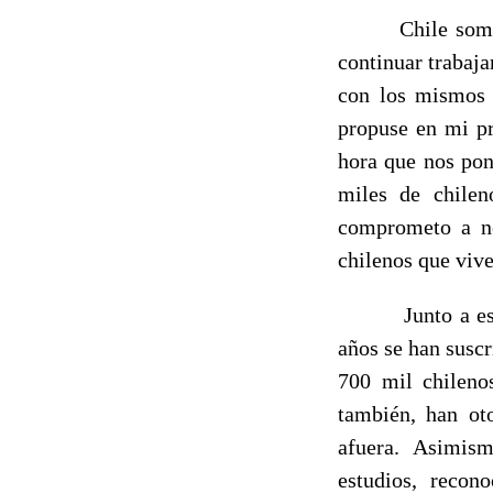
Chile somos tod
continuar trabaj
con los mismos 
propuse en mi p
hora que nos pon
miles de chilen
comprometo a no 
chilenos que vive
Junto a eso he
años se han susc
700 mil chilenos
también, han ot
afuera. Asimism
estudios, recon