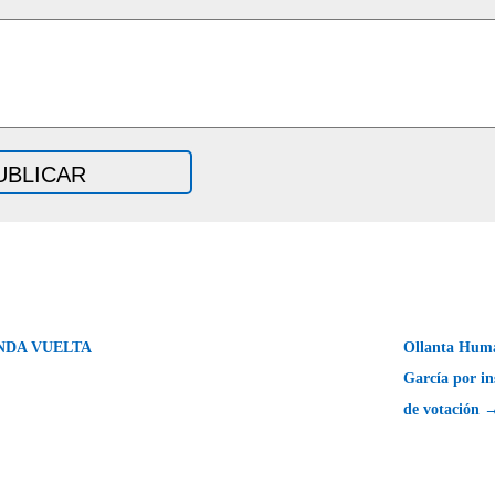
NDA VUELTA
Ollanta Huma
García por ins
de votación 