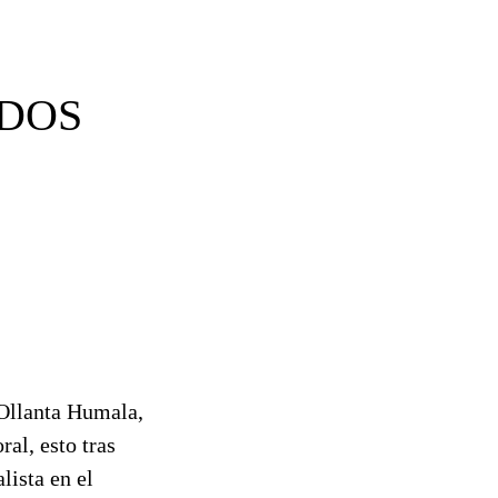
ADOS
 Ollanta Humala,
al, esto tras
lista en el