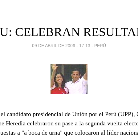
U: CELEBRAN RESULT
09 DE ABRIL DE 2006 - 17:13
-
PERÚ
 el candidato presidencial de Unión por el Perú (UPP),
e Heredia celebraron su pase a la segunda vuelta elector
uestas a "a boca de urna" que colocaron al líder naciona