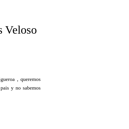
s Veloso
igueroa , queremos
l pais y no sabemos