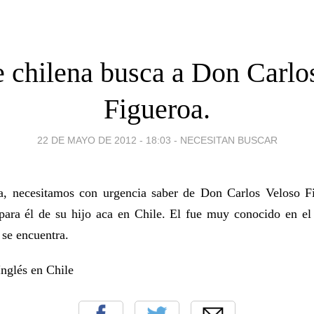
 chilena busca a Don Carlo
Figueroa.
22 DE MAYO DE 2012 - 18:03
-
NECESITAN BUSCAR
na, necesitamos con urgencia saber de Don Carlos Veloso F
 para él de su hijo aca en Chile. El fue muy conocido en e
se encuentra.
glés en Chile