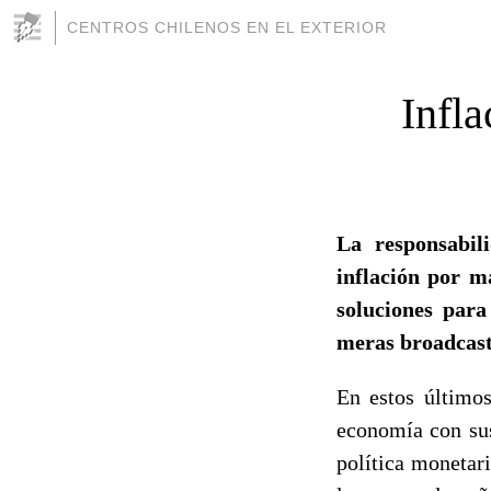
CENTROS CHILENOS EN EL EXTERIOR
Infla
La responsabil
inflación por m
soluciones para
meras broadcasti
En estos últimos
economía con sus
política monetar