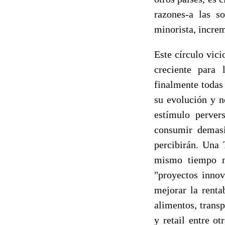
razones-a las s
minorista, incre
Este círculo vic
creciente para 
finalmente todas 
su evolución y n
estímulo perver
consumir demasi
percibirán. Una
mismo tiempo no
"proyectos inno
mejorar la renta
alimentos, trans
y retail entre o