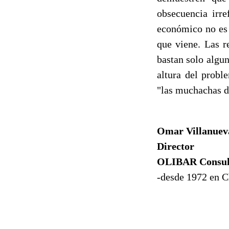
obsecuencia irre
económico no es 
que viene. Las r
bastan solo algu
altura del probl
"las muchachas de
Omar Villanue
Director
OLIBAR Consul
-desde 1972 en C