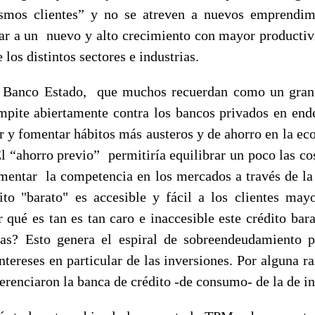
mos clientes” y no se atreven a nuevos emprendim
ar a un nuevo y alto crecimiento con mayor productivi
los distintos sectores e industrias.
el Banco Estado, que muchos recuerdan como un gran 
mpite abiertamente contra los bancos privados en end
tar y fomentar hábitos más austeros y de ahorro en la e
El “ahorro previo” permitiría equilibrar un poco las cos
mentar la competencia en los mercados a través de la
ito "barato" es accesible y fácil a los clientes may
 qué es tan es tan caro e inaccesible este crédito bara
tas? Esto genera el espiral de sobreendeudamiento p
intereses en particular de las inversiones. Por alguna r
erenciaron la banca de crédito -de consumo- de la de i