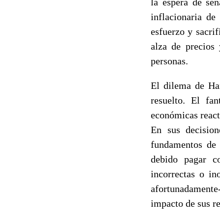
la espera de señ
inflacionaria d
esfuerzo y sacri
alza de precios
personas.
El dilema de Ham
resuelto. El fa
económicas react
En sus decision
fundamentos de 
debido pagar co
incorrectas o in
afortunadamente-
impacto de sus r