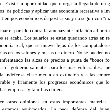
de. Existe la oportunidad que otorga la llegada de un g
os de políticas y aplicar una economía recreativa e inv
s tiempos económicos de post crisis y no seguir con "m
anar el partido contra la amenazante inflación ad port
s se acaba. Los salarios se están quedando atrás en re
onomía real, que se mueve lejos de los computadores
rias en los salones y mesas de dinero. No se pueden no
enfrentando las alzas de precios a punta de "bonos f
or el gobierno saliente- para los más vulnerables, 
a indefensa clase media en extinción y a las empre
orable y fríamente los progresos económicos que lo
has empresas y familias chilenas.
en otras opiniones en estas importantes materias
 estamos equivocados. La peor defensa del buen