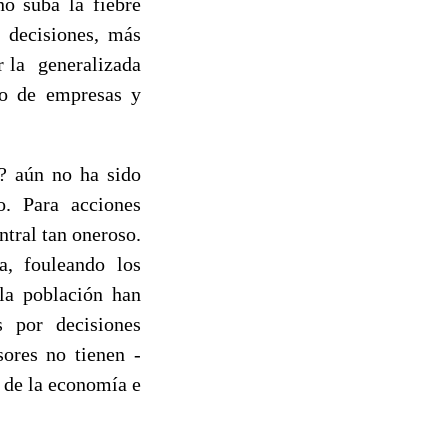
no suba la fiebre
 decisiones, más
r la generalizada
vo de empresas y
a? aún no ha sido
o. Para acciones
tral tan oneroso.
a, fouleando los
la población han
s por decisiones
sores no tienen -
 de la economía e