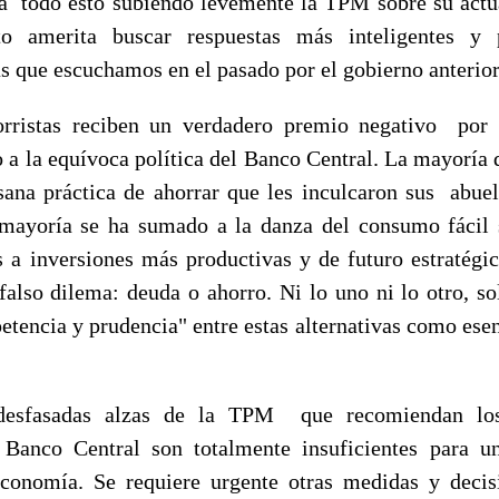
á todo esto subiendo levemente la TPM sobre su actu
to amerita buscar respuestas más inteligentes y
s que escuchamos en el pasado por el gobierno anterior
ristas reciben un verdadero premio negativo por 
 a la equívoca política del Banco Central. La mayoría 
sana práctica de ahorrar que les inculcaron sus abue
 mayoría se ha sumado a la danza del consumo fácil 
s a inversiones más productivas y de futuro estratégic
 falso dilema: deuda o ahorro. Ni lo uno ni lo otro, s
etencia y prudencia" entre estas alternativas como ese
desfasadas alzas de la TPM que recomiendan los 
Banco Central son totalmente insuficientes para u
 economía. Se requiere urgente otras medidas y deci