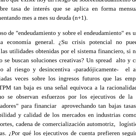
obre tasa de interés que se aplica en forma mensua
mentando mes a mes su deuda (n+1).
ioso de "endeudamiento y sobre el endeudamiento" es un
la economía general. ¿Su crisis potencial no pu
las utilidades obtenidas por el sistema financiero, si n
o se buscan soluciones creativas? Un spread alto y cr
so al riesgo y desincentiva -paradójicamente- el a
adas veces sobre los ingresos futuros que las emp
 TPM tan baja es una señal equivoca a la racionalid
 se observan esfuerzos por los ejecutivos de la
vadores" para financiar aprovechando tan bajas tasa
bilidad y calidad de los mercados en industrias como
portes, cadena de comercialización automotriz, logístic
tras. ¿Por qué los ejecutivos de cuenta prefieren segui