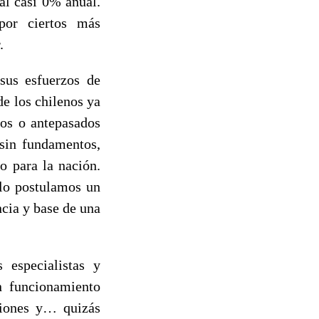
al casi 0% anual.
 por ciertos más
.
sus esfuerzos de
de los chilenos ya
los o antepasados
sin fundamentos,
o para la nación.
olo postulamos un
ncia y base de una
especialistas y
n funcionamiento
siones y… quizás