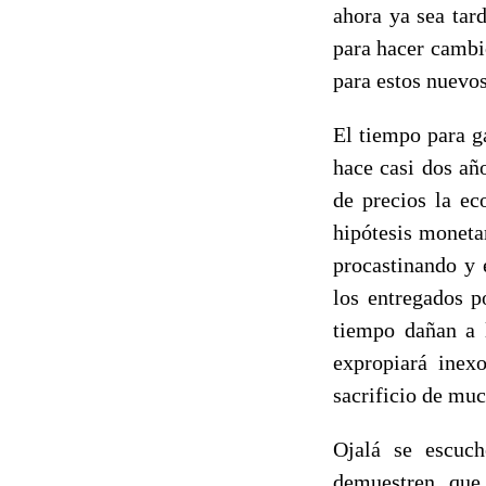
ahora ya sea tar
para hacer cambi
para estos nuevo
El tiempo para g
hace casi dos año
de precios la ec
hipótesis moneta
procastinando y 
los entregados p
tiempo dañan a l
expropiará inex
sacrificio de muc
Ojalá se escuch
demuestren que