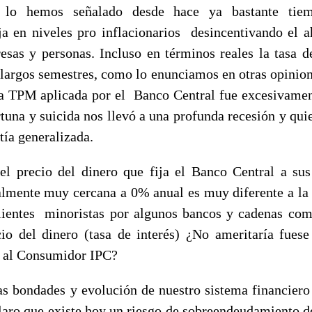
o hemos señalado desde hace ya bastante tie
ja en niveles pro inflacionarios desincentivando el a
esas y personas. Incluso en términos reales la tasa 
 largos semestres, como lo enunciamos en otras opinion
la TPM aplicada por el Banco Central fue excesivament
una y suicida nos llevó a una profunda recesión y quie
tía generalizada.
el precio del dinero que fija el Banco Central a sus
almente muy cercana a 0% anual es muy diferente a la
clientes minoristas por algunos bancos y cadenas com
io del dinero (tasa de interés) ¿No ameritaría fues
s al Consumidor IPC?
as bondades y evolución de nuestro sistema financiero 
claro que existe hoy un riesgo de sobreendeudamiento d