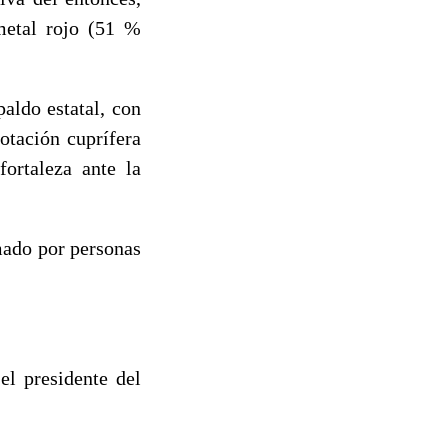
metal rojo (51 %
aldo estatal, con
lotación cuprífera
ortaleza ante la
mado por personas
 presidente del