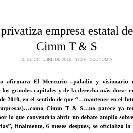
 privatiza empresa estatal de
Cimm T & S
15 DE OCTUBRE DE 2010 - 17:39
-
ECONOMÍA
o afirmara El Mercurio –paladín y visionario 
e los grandes capitales y de la derecha más dura- en
 de 2010, en el sentido de que “…mantener en el fut
(empresas)…como Cimm T & S…no parece ya tene
 por lo que convendría abrir un debate amplio sobre
las”, finalmente, 6 meses después, se oficializó la