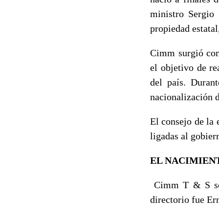
ministro Sergio
propiedad estatal
Cimm surgió como
el objetivo de re
del país. Duran
nacionalización d
El consejo de la
ligadas al gobier
EL NACIMIENT
Cimm T & S se 
directorio fue E