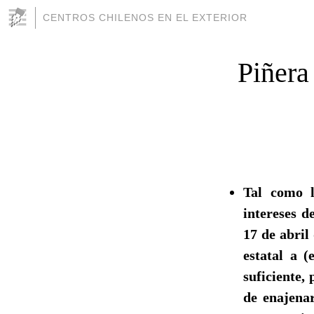
CENTROS CHILENOS EN EL EXTERIOR
Piñera
Tal como l
intereses d
17 de abril
estatal a 
suficiente,
de enajenar