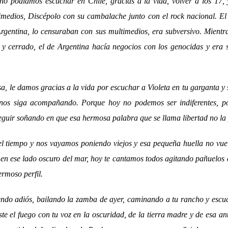
o podíamos escuchar en Chile, gracias a la vida, volver a los 17, 
imedios, Discépolo con su cambalache junto con el rock nacional. El
rgentina, lo censuraban con sus multimedios, era subversivo. Mientra
y cerrado, el de Argentina hacía negocios con los genocidas y era 
, le damos gracias a la vida por escuchar a Violeta en tu garganta y s
nos siga acompañando. Porque hoy no podemos ser indiferentes, p
seguir soñando en que esa hermosa palabra que se llama libertad no la 
l tiempo y nos vayamos poniendo viejos y esa pequeña huella no vue
en ese lado oscuro del mar, hoy te cantamos todos agitando pañuelos
ermoso perfil.
ciendo adiós, bailando la zamba de ayer, caminando a tu rancho y es
iste el fuego con tu voz en la oscuridad, de la tierra madre y de esa a