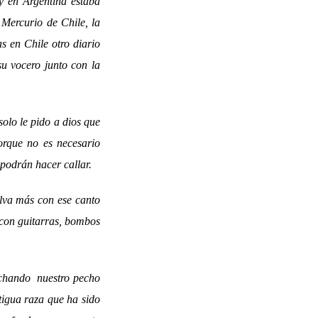
y en Argentina estaba
 Mercurio de Chile, la
s en Chile otro diario
su vocero junto con la
olo le pido a dios que
orque no es necesario
podrán hacer callar.
lva más con ese canto
 con guitarras, bombos
cuchando nuestro pecho
ntigua raza que ha sido