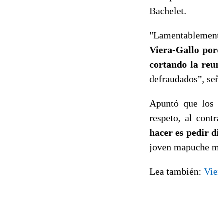
Bachelet.
"Lamentablement
Viera-Gallo po
cortando la reun
defraudados”, señ
Apuntó que los 
respeto, al cont
hacer es pedir d
joven mapuche más
Lea también:
Vie