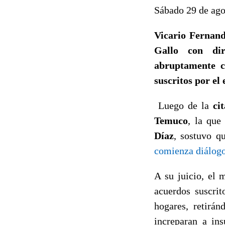
Sábado 29 de ago
Vicario Fernand
Gallo con dir
abruptamente c
suscritos por el
Luego de la
ci
Temuco
, la que
Díaz
, sostuvo q
comienza diálog
A su juicio, el 
acuerdos suscrit
hogares, retirá
increparan a in