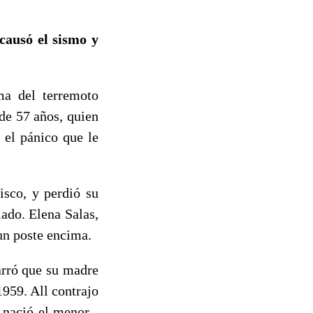
causó el sismo y
ma del terremoto
de 57 años, quien
 el pánico que le
isco, y perdió su
lado. Elena Salas,
 un poste encima.
arró que su madre
1959. All contrajo
 nació el menor -