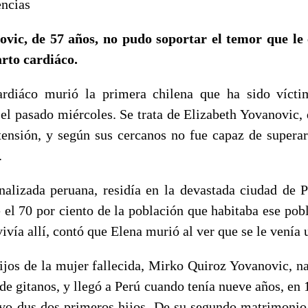
encias
ovic, de 57 años, no pudo soportar el temor que le 
rto cardiáco.
ardiáco murió la primera chilena que ha sido vícti
 el pasado miércoles. Se trata de Elizabeth Yovanovic, 
tensión, y según sus cercanos no fue capaz de superar
.
nalizada peruana, residía en la devastada ciudad de P
e el 70 por ciento de la población que habitaba ese pob
vivía allí, contó que Elena murió al ver que se le venía
hijos de la mujer fallecida, Mirko Quiroz Yovanovic, n
de gitanos, y llegó a Perú cuando tenía nueve años, en 
vo dus dos primeros hijos. De su segundo matrimonio