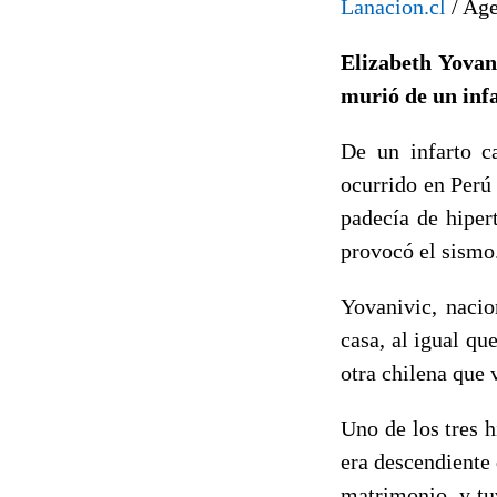
Lanacion.cl
/ Ag
Elizabeth Yovan
murió de un infa
De un infarto c
ocurrido en Perú
padecía de hiper
provocó el sismo
Yovanivic, nacio
casa, al igual qu
otra chilena que 
Uno de los tres 
era descendiente 
matrimonio, y tu