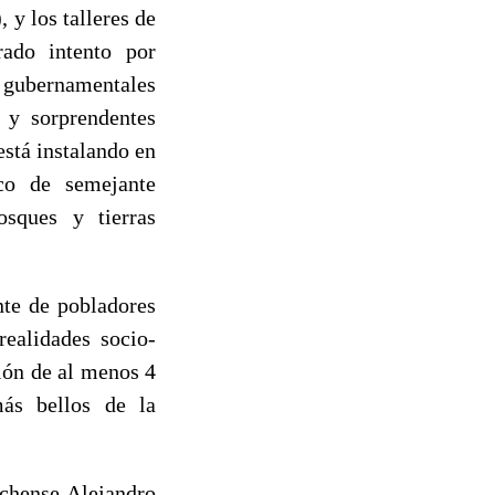
 y los talleres de
rado intento por
o gubernamentales
 y sorprendentes
stá instalando en
ico de semejante
sques y tierras
nte de pobladores
realidades socio-
ción de al menos 4
más bellos de la
lochense Alejandro