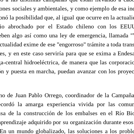
iones sociales y ambientales, y como ejemplo de esa inq
onó la posibilidad que, al igual que ocurre en la actuali
cio abrochado por el Estado chileno con los EEUU
eben algo así como una ley de emergencia, llamada "
actualidad exime de ese "engorroso" trámite a toda tra
es, y en este caso serviría para que se exima a Endesa
-central hidroeléctrica, de manera que las corporaci
ón y puesta en marcha, puedan avanzar con los proyect
rno de Juan Pablo Orrego, coordinador de la Campaña
ecordó la amarga experiencia vivida por las com
sa de la construcción de los embalses en el Río Bi
 aprendizaje adquirido por su organización durante esos
En un mundo globalizado, las soluciones a los prob