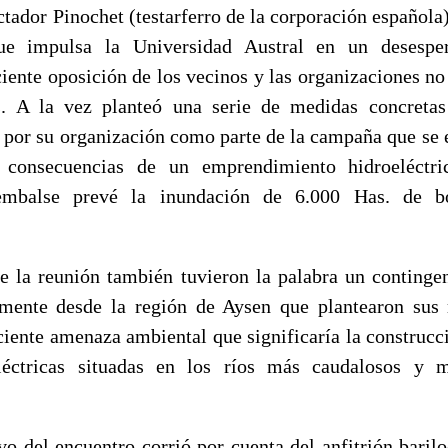
ctador Pinochet (testarferro de la corporación española),
ue impulsa la Universidad Austral en un desespe
eciente oposición de los vecinos y las organizaciones n
. A la vez planteó una serie de medidas concretas
e por su organización como parte de la campaña que se e
 consecuencias de un emprendimiento hidroeléctr
embalse prevé la inundación de 6.000 Has. de bo
de la reunión también tuvieron la palabra un continge
mente desde la región de Aysen que plantearon sus 
eciente amenaza ambiental que significaría la construc
eléctricas situadas en los ríos más caudalosos y 
ivo del encuentro corrió por cuenta del anfitrión bari