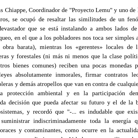
as Chiappe, Coordinador de "Proyecto Lemu" y uno de 
ros, se ocupó de resaltar las similitudes de un fe
evastador que se está instalando a ambos lados de 
queo, en el que a los pobladores nos toca ser simples a
 obra barata), mientras los «gerentes» locales de l
eras y forestales (ni más ni menos que la clase políti
stros bienes comunes) reciben una pocas monedas pa
leyes absolutamente inmorales, firmar contratos le
oleras y demás atropellos que van en contra de cualqui
a protección ambiental y en la participación de
da decisión que pueda afectar su futuro y el de la 
sistemas, y recordó que "-... es indudable que exi
e suministrar indiscriminadamente toda la energía q
voraces y contaminantes, como ocurre en la actualid