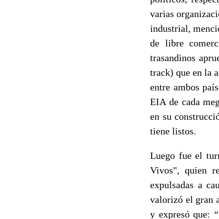
varias organizac
industrial, menci
de libre comer
trasandinos apru
track) que en la 
entre ambos país
EIA de cada mega
en su construcci
tiene listos.
Luego fue el tu
Vivos", quien r
expulsadas a cau
valorizó el gran
y expresó que: “