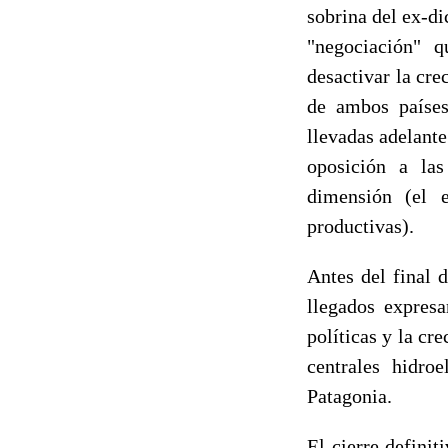
sobrina del ex-di
"negociación" q
desactivar la cr
de ambos países
llevadas adelant
oposición a las
dimensión (el 
productivas).
Antes del final 
llegados expresa
políticas y la cr
centrales hidro
Patagonia.
El cierre definit