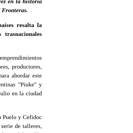
ez en la historia
N Fronteras.
aíses resalta la
 trasnacionales
a-emprendimientos
res, productores,
para abordar este
entinas "Piuke" y
ulio en la ciudad
o Puelo y Cefidoc
erie de talleres,