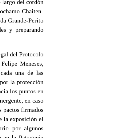
 largo del cordón
Cochamo-Chaiten-
ada Grande-Perito
des y preparando
egal del Protocolo
 Felipe Meneses,
 cada una de las
por la protección
ncia los puntos en
emergente, en caso
os pactos firmados
e la exposición el
rio por algunos
o en la Patagonia