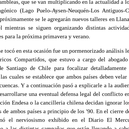
ambleas, que se van multiplicando en la actualidad a lo
tagónico (Lago Puelo-Aysen-Neuquén-Los Antiguos-
 próximamente se le agregarán nuevos talleres en Llan
 mientras se siguen organizando distintas activida
es para la próxima primavera y verano.
e tocó en esta ocasión fue un pormenorizado análisis l
ricos Compartidos, que estuvo a cargo del abogado
de Santiago de Chile para focalizar detalladamente
 las cuales se establece que ambos países deben velar 
 cuencas. Y a continuación pasó a explicarle a la audie
esarrollarse una eventual defensa legal del conflicto 
ción Endesa o la cancilleria chilena decidan ignorar l
 de ambos países a principio de los '90. En el cierre d
nó el nerviosismo exhibido en el Diario El Mercu
cto a las distintas campañas que están llevando a cab