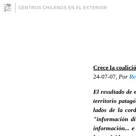
CENTROS CHILENOS EN EL EXTERIOR
Crece la coalic
24-07-07,
Por
Re
El resultado de 
territorio patag
lados de la cor
"información di
información... e