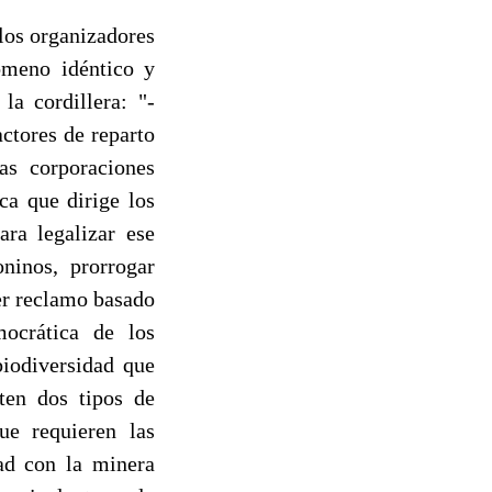
los organizadores
nómeno idéntico y
la cordillera: "-
ctores de reparto
as corporaciones
ca que dirige los
ra legalizar ese
oninos, prorrogar
er reclamo basado
mocrática de los
biodiversidad que
sten dos tipos de
ue requieren las
ad con la minera