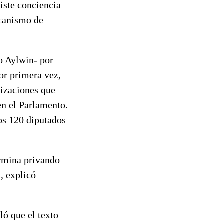
iste conciencia
ecanismo de
o Aylwin- por
por primera vez,
nizaciones que
en el Parlamento.
os 120 diputados
ermina privando
, explicó
ló que el texto