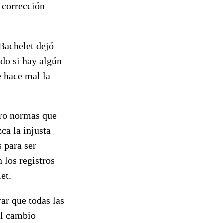
 corrección
Bachelet dejó
ado si hay algún
e hace mal la
ero normas que
ca la injusta
s para ser
 los registros
et.
rar que todas las
el cambio