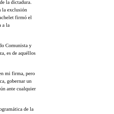
e la dictadura.
 la exclusión
achelet firmó el
 a la
tido Comunista y
za, es de aquéllos
en mi firma, pero
ica, gobernar un
ún ante cualquier
ogramática de la