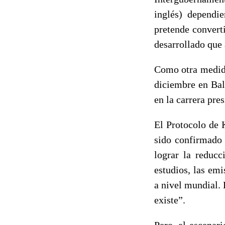
inglés) dependi
pretende convert
desarrollado que 
Como otra medida
diciembre en Bal
en la carrera pre
El Protocolo de 
sido confirmado 
lograr la reduc
estudios, las em
a nivel mundial. 
existe”.
Pero, el escenar