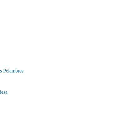
os Pelambres
desa