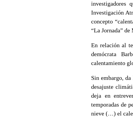
investigadores 
Investigación At
concepto “calent
“La Jornada” de
En relación al t
demócrata Barb
calentamiento glo
Sin embargo, da 
desajuste climát
deja en entreve
temporadas de pe
nieve (…) el cal