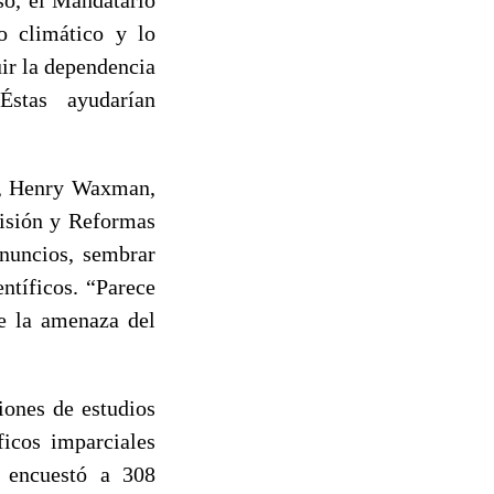
o climático y lo
uir la dependencia
Éstas ayudarían
na, Henry Waxman,
visión y Reformas
nuncios, sembrar
ntíficos. “Parece
re la amenaza del
iones de estudios
ficos imparciales
s encuestó a 308