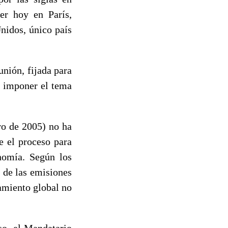
er hoy en París,
nidos, único país
nión, fijada para
e imponer el tema
ro de 2005) no ha
e el proceso para
nomía. Según los
 de las emisiones
tamiento global no
so, el Mandatario