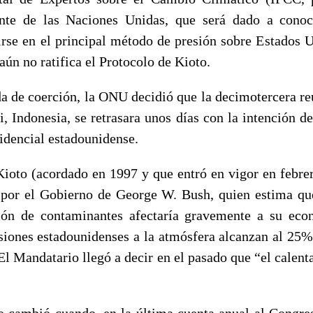
ente de las Naciones Unidas, que será dado a conoc
irse en el principal método de presión sobre Estados U
aún no ratifica el Protocolo de Kioto.
 de coerción, la ONU decidió que la decimotercera reu
i, Indonesia, se retrasara unos días con la intención d
sidencial estadounidense.
Kioto (acordado en 1997 y que entró en vigor en febre
por el Gobierno de George W. Bush, quien estima qu
ción de contaminantes afectaría gravemente a su eco
isiones estadounidenses a la atmósfera alcanzan al 25%
El Mandatario llegó a decir en el pasado que “el calen
io cambió cuando, en la última cuenta anual al Congre