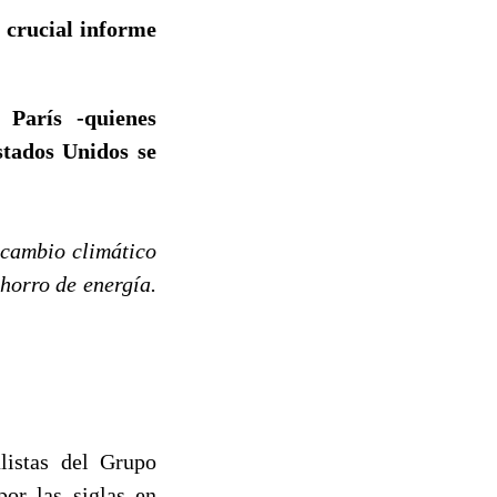
 crucial informe
 París -quienes
stados Unidos se
 cambio climático
horro de energía.
listas del Grupo
or las siglas en