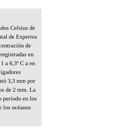
ados Celsius de
ntal de Expertos
centración de
 registradas en
1 a 6,3º C a en
tigadores
entó 3,3 mm por
os de 2 mm. La
o período en los
e los océanos