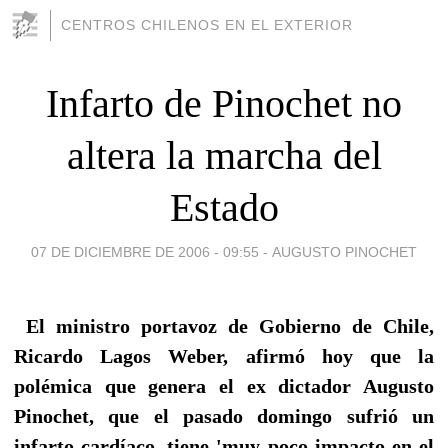
CENTROS CHILENOS EN EL EXTERIOR
Infarto de Pinochet no
altera la marcha del
Estado
07 DE DICIEMBRE DE 2006 - 09:55
-
AUGUSTO PINOCHET
El ministro portavoz de Gobierno de Chile,
Ricardo Lagos Weber, afirmó hoy que la
polémica que genera el ex dictador Augusto
Pinochet, que el pasado domingo sufrió un
infarto cardíaco, tiene 'muy poco impacto en el