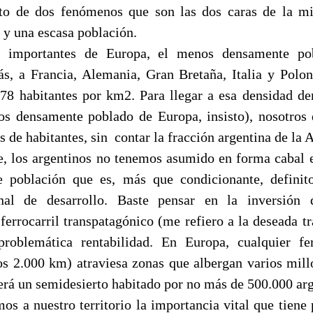
uto de dos fenómenos que son las dos caras de la 
o y una escasa población.
es importantes de Europa, el menos densamente po
s, a Francia, Alemania, Gran Bretaña, Italia y Polon
78 habitantes por km2. Para llegar a esa densidad de
s densamente poblado de Europa, insisto), nosotros
 de habitantes, sin
contar la fracción argentina de la A
 los argentinos no tenemos asumido en forma cabal e
e población que es, más que condicionante, definito
onal de desarrollo. Baste pensar en la inversión 
ferrocarril transpatagónico (me refiero a la deseada tr
oblemática rentabilidad. En Europa, cualquier fer
s 2.000 km) atraviesa zonas que albergan varios mill
erá un semidesierto habitado por no más de 500.000 arg
s a nuestro territorio la importancia vital que tiene p