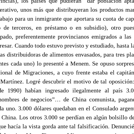
vincias), los países que pudieran
dar población apt
perativo, unos más que distribuyeran los productos ma
rabajo para un inmigrante que aportara su cuota de capi
o de terceros, en préstamo o en subsidio), otro pue
pado, preferentemente provincianos emigrados a las
resar. Cuando todo estuvo previsto y estudiado, hasta l
s distribuidoras de alimentos envasados, para tres pla
ntes cada uno) lo presenté a Menem. Se opuso sorpre
ional de Migraciones, a cuyo frente estaba el capitá
Martínez. Logré descubrir el motivo de tal oposición
de 1990) habían ingresado ilegalmente al país 3
 hombres de negocios”… de China comunista, pagan
da uno. 3.000 dólares quedaban en el Consulado argen
 China. Los otros 3.000 se perdían en algún bolsillo d
ue hacía la vista gorda ante tal falsificación. Denunc