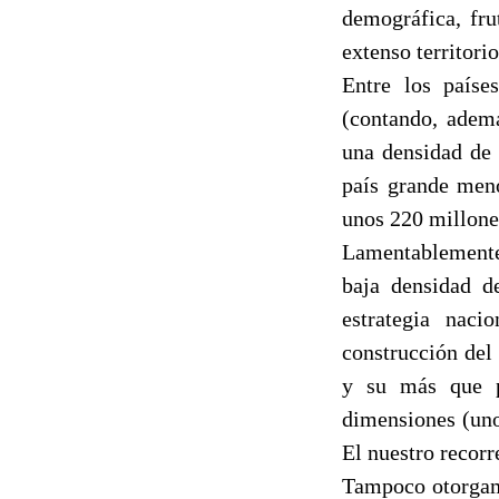
demográfica, fr
extenso territori
Entre los país
(contando, ademá
una densidad de 
país grande meno
unos 220 millones
Lamentablemente,
baja densidad d
estrategia naci
construcción del 
y su más que pr
dimensiones (uno
El nuestro recorr
Tampoco otorgamo