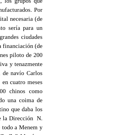
a, los grupos que
nufacturados. Por
tal necesaria (de
sto sería para un
 grandes ciudades
a financiación (de
nes piloto de 200
siva y tenazmente
n de navío Carlos
: en cuatro meses
.000 chinos como
do una coima de
tino que daba los
e la Dirección
N.
ié todo a Menem y