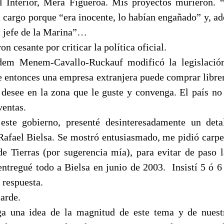
l Interior, Mera Figueroa. Mis proyectos murieron.
 cargo porque “era inocente, lo habían engañado” y, ad
 jefe de la Marina”…
n cesante por criticar la política oficial.
dem Menem-Cavallo-Ruckauf modificó la legislació
de entonces una empresa extranjera puede comprar libre
 desee en la zona que le guste y convenga. El país no 
ventas.
ste gobierno, presenté desinteresadamente un deta
 Rafael Bielsa. Se mostró entusiasmado, me pidió carpe
e Tierras (por sugerencia mía), para evitar de paso 
entregué todo a Bielsa en junio de 2003.
Insistí 5 ó 
 respuesta.
arde.
ga una idea de la magnitud de este tema y de nuestr