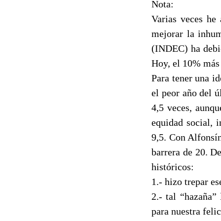
Nota:
Varias veces he 
mejorar la inhum
(INDEC) ha debid
Hoy, el 10% más 
Para tener una id
el peor año del ú
4,5 veces, aunqu
equidad social, 
9,5. Con Alfonsí
barrera de 20. D
históricos:
1.- hizo trepar e
2.- tal “hazaña”
para nuestra fel