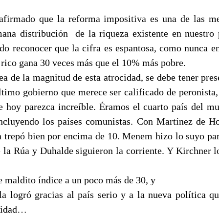
afirmado que la reforma impositiva es una de las m
ana distribución
de la riqueza existente en nuestro 
o reconocer que la cifra es espantosa, como nunca en 
rico gana 30 veces más que el 10% más pobre.
ea de la magnitud de esta atrocidad, se debe tener pre
ltimo gobierno que merece ser calificado de peronista,
e hoy parezca increíble. Éramos el cuarto país del m
incluyendo los países comunistas. Con Martínez de Ho
n trepó bien por encima de 10. Menem hizo lo suyo par
e la Rúa y Duhalde siguieron la corriente. Y Kirchner l
se maldito índice a un poco más de 30, y
 la logró gracias al país serio y a la nueva política q
icidad…