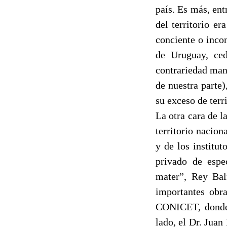
país. Es más, en
del territorio e
conciente o inco
de Uruguay, ce
contrariedad man
de nuestra parte
su exceso de ter
La otra cara de l
territorio nacion
y de los institu
privado de espe
mater”, Rey Bal
importantes obra
CONICET, donde l
lado, el Dr. Juan