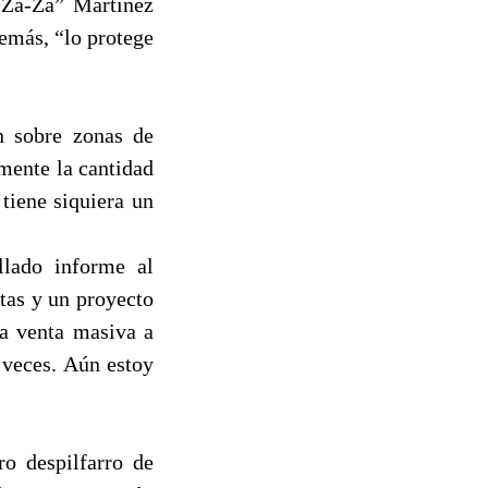
 “Za-Za” Martínez
emás, “lo protege
n sobre zonas de
mente la cantidad
tiene siquiera un
llado informe al
tas y un proyecto
la venta masiva a
6 veces. Aún estoy
o despilfarro de