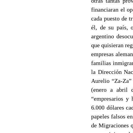
otras tantas pro
financiaran el o
cada puesto de t
él, de su país, 
argentino desocu
que quisieran reg
empresas alemana
familias inmigra
la Dirección Nac
Aurelio “Za-Za” 
(enero a abril 
“empresarios y
6.000 dólares ca
papeles falsos en
de Migraciones q