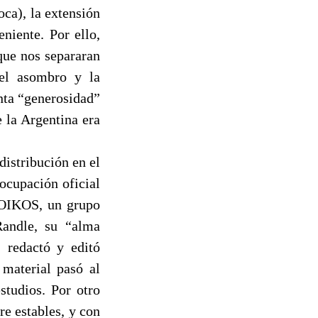
ca), la extensión
niente. Por ello,
que nos separaran
 el asombro y la
nta “generosidad”
 la Argentina era
distribución en el
eocupación oficial
 OIKOS, un grupo
Randle, su “alma
 redactó y editó
 material pasó al
studios. Por otro
re estables, y con