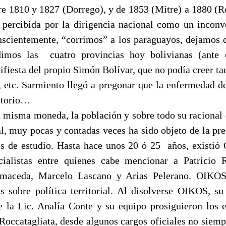
tre 1810 y 1827 (Dorrego), y de 1853 (Mitre) a 1880 (Ro
ra percibida por la dirigencia nacional como un inconve
nscientemente, “corrimos” a los paraguayos, dejamos 
dimos las
cuatro provincias hoy bolivianas (ante
ifiesta del propio Simón Bolívar, que no podía creer ta
), etc. Sarmiento llegó a pregonar que la enfermedad de
ritorio…
a misma moneda, la población y sobre todo su racional 
al, muy pocas y contadas veces ha sido objeto de la pr
tos de estudio. Hasta hace unos 20 ó 25
años, existió
cialistas entre quienes cabe mencionar a Patricio 
maceda, Marcelo Lascano y Arias Pelerano. OIKOS
s sobre política territorial. Al disolverse OIKOS, su
a Lic. Analía Conte y su equipo prosiguieron los e
 Roccatagliata, desde algunos cargos oficiales no siemp