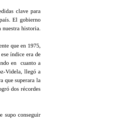
edidas clave para
país. El gobierno
nuestra historia.
sente que en 1975,
 ese índice era de
undo en
cuanto a
z-Videla, llegó a
a que superara la
ogró dos récordes
ue supo conseguir