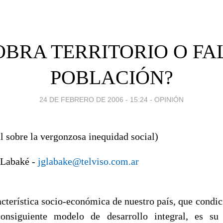
OBRA TERRITORIO O FA
POBLACIÓN?
24 DE FEBRERO DE 2006 - 15:24
-
OPINIÓN
l sobre la vergonzosa inequidad social)
 Labaké -
jglabake@telviso.com.ar
acterística socio-económica de nuestro país, que condic
onsiguiente modelo de desarrollo integral, es su