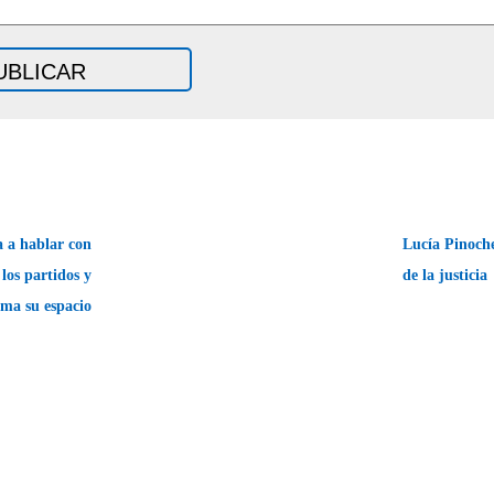
a a hablar con
Lucía Pinoche
 los partidos y
de la justici
ama su espacio