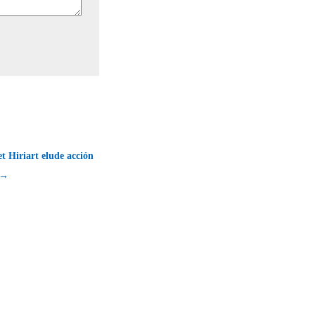
t Hiriart elude acción
a →