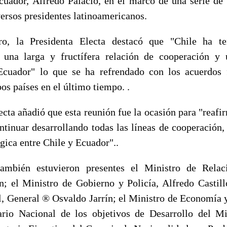
uador, Alfredo Palacio, en el marco de una serie de
ersos presidentes latinoamericanos.
ro, la Presidenta Electa destacó que "Chile ha te
e una larga y fructífera relación de cooperación y 
 Ecuador" lo que se ha refrendado con los acuerdos 
s países en el último tiempo. .
cta añadió que esta reunión fue la ocasión para "reafi
ontinuar desarrollando todas las líneas de cooperación,
égica entre Chile y Ecuador"..
ambién estuvieron presentes el Ministro de Relaci
n; el Ministro de Gobierno y Policía, Alfredo Castill
, General ® Osvaldo Jarrín; el Ministro de Economía 
ario Nacional de los objetivos de Desarrollo del M