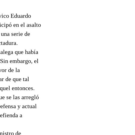
ovico Eduardo
cipó en el asalto
 una serie de
ctadura.
 alega que había
 Sin embargo, el
vor de la
r de que tal
aquel entonces.
e se las arregló
Defensa y actual
efienda a
nistro de