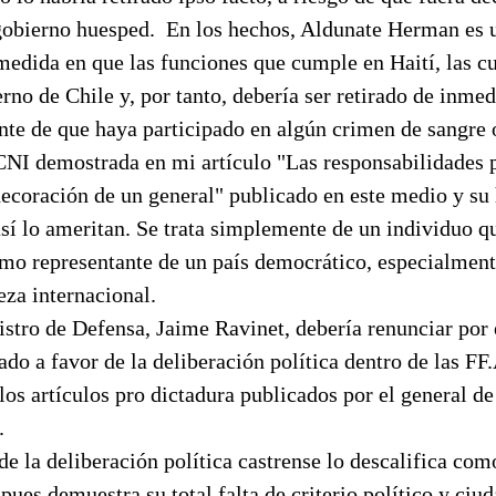
gobierno huesped.
En los hechos, Aldunate Herman es 
medida en que las funciones que cumple en Haití, las 
rno de Chile y, por tanto, debería ser retirado de inmed
te de que haya participado en algún crimen de sangre 
CNI demostrada en mi artículo "Las responsabilidades p
ecoración de un general" publicado en este medio y su h
así lo ameritan. Se trata simplemente de un individuo q
mo representante de un país democrático, especialment
eza internacional.
stro de Defensa, Jaime Ravinet, debería renunciar por 
do a favor de la deliberación política dentro de las FF
los artículos pro dictadura publicados por el general de
.
e la deliberación política castrense lo descalifica com
 pues demuestra su total falta de criterio político y ci