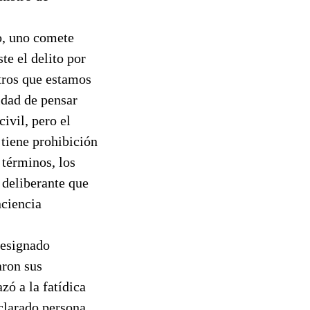
to, uno comete
te el delito por
tros que estamos
idad de pensar
ivil, pero el
 tiene prohibición
 términos, los
 deliberante que
nciencia
designado
aron sus
zó a la fatídica
eclarado persona