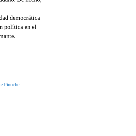
idad democrática
 política en el
smante.
de Pinochet