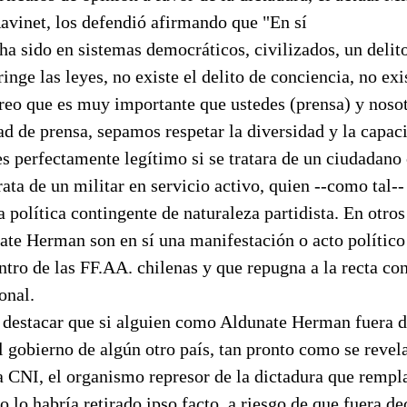
avinet, los defendió afirmando que "En sí
 ha sido en sistemas democráticos, civilizados, un deli
inge las leyes, no existe el delito de conciencia, no exis
creo que es muy importante que ustedes (prensa) y noso
ad de prensa, sepamos respetar la diversidad y la capac
 es perfectamente legítimo si se tratara de un ciudadano c
rata de un militar en servicio activo, quien --como tal--
la política contingente de naturaleza partidista. En otros
ate Herman son en sí una manifestación o acto político
ntro de las FF.AA. chilenas y que repugna a la recta co
onal.
 destacar que si alguien como Aldunate Herman fuera 
 gobierno de algún otro país, tan pronto como se revel
 CNI, el organismo represor de la dictadura que rempla
 lo habría retirado ipso facto, a riesgo de que fuera d