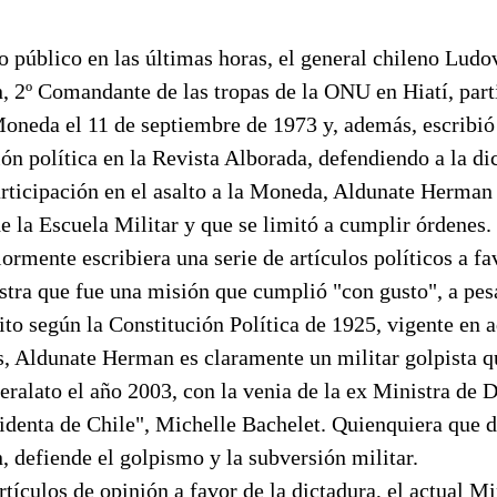
o público en las últimas horas, el general chileno Lud
 2º Comandante de las tropas de la ONU en Hiatí, parti
Moneda el 11 de septiembre de 1973 y, además, escribió
ión política en la Revista Alborada, defendiendo a la di
articipación en el asalto a la Moneda, Aldunate Herman
e la Escuela Militar y que se limitó a cumplir órdenes.
ormente escribiera una serie de artículos políticos a fa
tra que fue una misión que cumplió "con gusto", a pesa
cito según la Constitución Política de 1925, vigente en 
, Aldunate Herman es claramente un militar golpista qu
neralato el año 2003, con la venia de la ex Ministra de 
identa de Chile", Michelle Bachelet. Quienquiera que d
 defiende el golpismo y la subversión militar.
rtículos de opinión a favor de la dictadura, el actual Mi