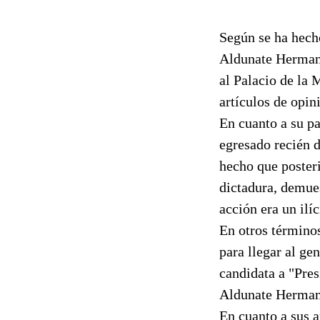
Según se ha hech
Aldunate Herman,
al Palacio de la 
artículos de opin
En cuanto a su p
egresado recién d
hecho que posteri
dictadura, demues
acción era un ilí
En otros términos
para llegar al ge
candidata a "Pres
Aldunate Herman,
En cuanto a sus a