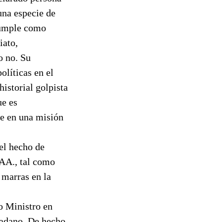
una especie de
cumple como
iato,
o no. Su
olíticas en el
istorial golpista
ue es
e en una misión
el hecho de
.AA., tal como
 marras en la
o Ministro en
udadano. De hecho,