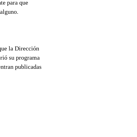
nte para que
 alguno.
que la Dirección
brió su programa
entran publicadas