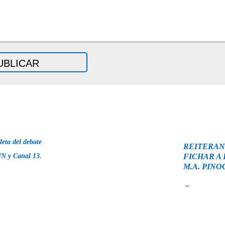
eta del debate
REITERAN
NN y Canal 13.
FICHAR A 
M.A. PIN
→