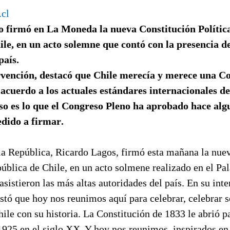
.cl
o firmó en La Moneda la nueva Constitución Política
le, en un acto solemne que contó con la presencia 
país.
vención, destacó que Chile merecía y merece una C
acuerdo a los actuales estándares internacionales d
so es lo que el Congreso Pleno ha aprobado hace alg
dido a firmar.
 la República, Ricardo Lagos, firmó esta mañana la nue
pública de Chile, en un acto solmene realizado en el Pa
sistieron las más altas autoridades del país. En su inte
stó que hoy nos reunimos aquí para celebrar, celebrar
ile con su historia. La Constitución de 1833 le abrió pa
 1925 en el siglo XX. Y hoy nos reunimos, inspirados e