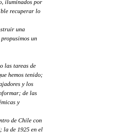
o, iluminados por
ible recuperar lo
struir una
s propusimos un
o las tareas de
 que hemos tenido;
ajadores y los
informar; de las
démicas y
ntro de Chile con
; la de 1925 en el