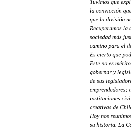
Tuvimos que explo
la convicción qu
que la división n
Recuperamos la d
sociedad más jus
camino para el d
Es cierto que pod
Este no es mérito
gobernar y legisl
de sus legislador
emprendedores; de
instituciones civ
creativas de Chil
Hoy nos reunimos
su historia. La C