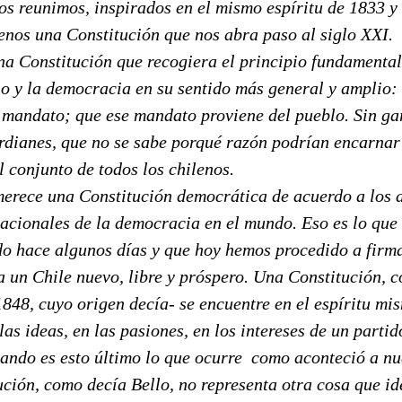
os reunimos, inspirados en el mismo espíritu de 1833 y
lenos una Constitución que nos abra paso al siglo XXI.
a Constitución que recogiera el principio fundamental
o y la democracia en su sentido más general y amplio:
 mandato; que ese mandato proviene del pueblo. Sin gar
ardianes, que no se sabe porqué razón podrían encarnar 
 conjunto de todos los chilenos.
merece una Constitución democrática de acuerdo a los 
nacionales de la democracia en el mundo. Eso es lo que
o hace algunos días y que hoy hemos procedido a firm
a un Chile nuevo, libre y próspero. Una Constitución, 
848, cuyo origen decía- se encuentre en el espíritu mi
 las ideas, en las pasiones, en los intereses de un parti
uando es esto último lo que ocurre  como aconteció a n
tución, como decía Bello, no representa otra cosa que id