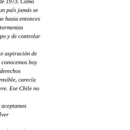
 de 1973. Como
 un país jamás se
ue hasta entonces
 tormentas
mpo y de controlar
te aspiración de
os conocemos hoy
 derechos
nsible, carecía
ere. Ese Chile no
, aceptamos
lver