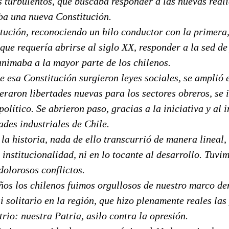
s turbulentos, que buscaba responder a las nuevas real
ba una nueva Constitución.
tución, reconociendo un hilo conductor con la primera
que requería abrirse al siglo XX, responder a la sed de 
animaba a la mayor parte de los chilenos.
e esa Constitución surgieron leyes sociales, se amplió 
eraron libertades nuevas para los sectores obreros, se 
político. Se abrieron paso, gracias a la iniciativa y al 
ades industriales de Chile.
a historia, nada de ello transcurrió de manera lineal, 
 institucionalidad, ni en lo tocante al desarrollo. Tuv
dolorosos conflictos.
ños los chilenos fuimos orgullosos de nuestro marco de
 solitario en la región, que hizo plenamente reales las
io: nuestra Patria, asilo contra la opresión.