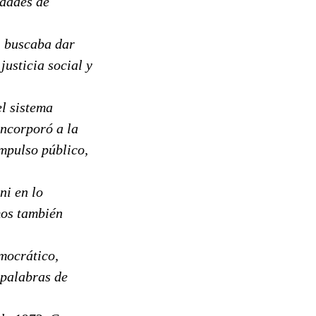
idades de
, buscaba dar
justicia social y
el sistema
incorporó a la
impulso público,
ni en lo
imos también
mocrático,
 palabras de