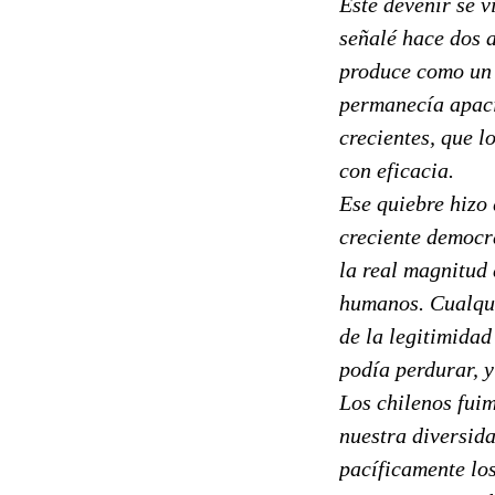
Este devenir se 
señalé hace dos a
produce como un r
permanecía apaci
crecientes, que l
con eficacia.
Ese quiebre hizo
creciente democr
la real magnitud 
humanos. Cualqui
de la legitimida
podía perdurar, y
Los chilenos fui
nuestra diversida
pacíficamente lo