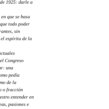
 de 1925: darle a
 en que se basa
 que todo poder
antes, sin
el espíritu de la
actuales
 el Congreso
ar: una
como pedía
smo de la
do o fracción
uestro entender en
eas, pasiones e