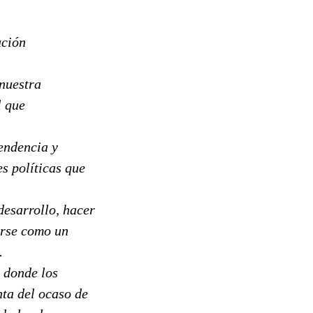
ución
nuestra
l que
endencia y
s políticas que
desarrollo, hacer
irse como un
.
 donde los
ta del ocaso de