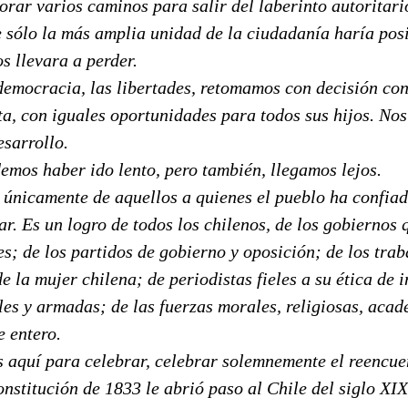
rar varios caminos para salir del laberinto autoritari
e sólo la más amplia unidad de la ciudadanía haría pos
os llevara a perder.
emocracia, las libertades, retomamos con decisión con
ta, con iguales oportunidades para todos sus hijos. No
esarrollo.
emos haber ido lento, pero también, llegamos lejos.
 únicamente de aquellos a quienes el pueblo ha confiad
ar. Es un logro de todos los chilenos, de los gobiernos
es; de los partidos de gobierno y oposición; de los trab
 la mujer chilena; de periodistas fieles a su ética de 
iles y armadas; de las fuerzas morales, religiosas, aca
e entero.
 aquí para celebrar, celebrar solemnemente el reencue
onstitución de 1833 le abrió paso al Chile del siglo XIX