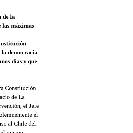
 de la
de las máximas
onstitución
e la democracia
unos días y que
va Constitución
lacio de La
rvención, el Jefe
 solemnemente el
so al Chile del
n el mismo