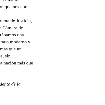
ión que nos abra
rema de Justicia,
la Cámara de
sitábamos una
Estado moderno y
 más que un
s, sin
 la nación más que
idente de la