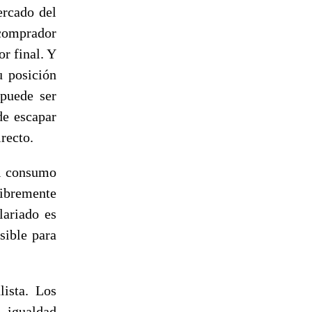
ercado del
 comprador
r final. Y
u posición
 puede ser
de escapar
recto.
el consumo
ibremente
lariado es
sible para
lista. Los
 igualdad