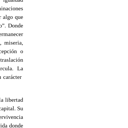
inaciones
r algo que
lo”. Donde
permanecer
, miseria,
cepción o
traslación
rcula. La
u carácter
a libertad
capital. Su
rvivencia
vida donde