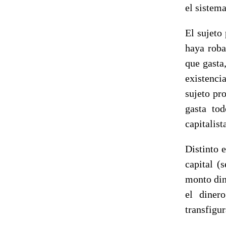
el sistema
El sujeto
haya roba
que gasta,
existenci
sujeto pro
gasta to
capitalis
Distinto 
capital (
monto din
el diner
transfigu