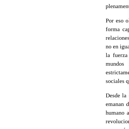
plenament
Por eso o
forma cap
relacione
no en igua
la fuerza
mundos i
estricta
sociales q
Desde la 
emanan de
humano ab
revolucio