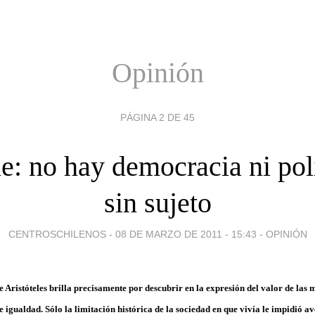
Opinión
PÁGINA 2 DE 45
e: no hay democracia ni pol
sin sujeto
CENTROSCHILENOS -
08 DE MARZO DE 2011 - 15:43
-
OPINIÓN
e Aristóteles brilla precisamente por descubrir en la expresión del valor de las
e igualdad. Sólo la limitación histórica de la sociedad en que vivía le impidió a