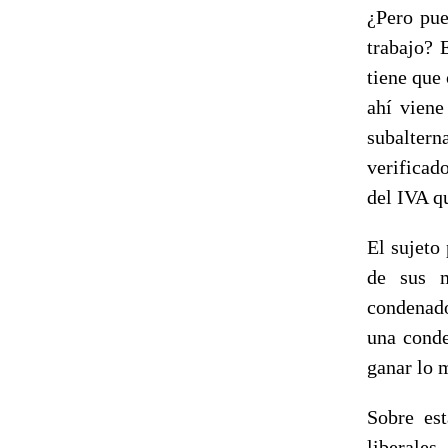
¿Pero pue
trabajo? 
tiene que
ahí viene
subaltern
verificad
del IVA q
El sujeto
de sus m
condenado
una conde
ganar lo 
Sobre est
liberale