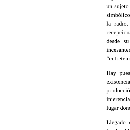
un sujeto
simbólicos
la radio
recepcion
desde su
incesant
“entreten
Hay pues
existenc
producció
injerenci
lugar dond
Llegado 