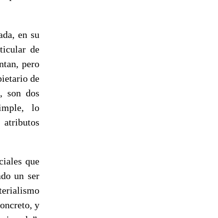
ada, en su
ticular de
ntan, pero
pietario de
s, son dos
imple, lo
atributos
ciales que
ado un ser
terialismo
oncreto, y