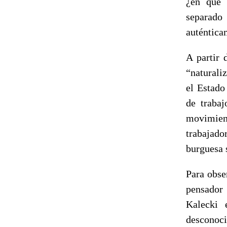
¿en qué s
separado 
auténtic
A partir 
“naturali
el Estado
de trabaj
movimiento
trabajado
burguesa 
Para obse
pensador
Kalecki 
desconoci