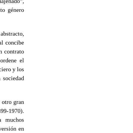
najenado”,
nto género
abstracto,
al concibe
n contrato
 ordene el
ciero y los
a sociedad
 otro gran
99-1970).
ra muchos
versión en