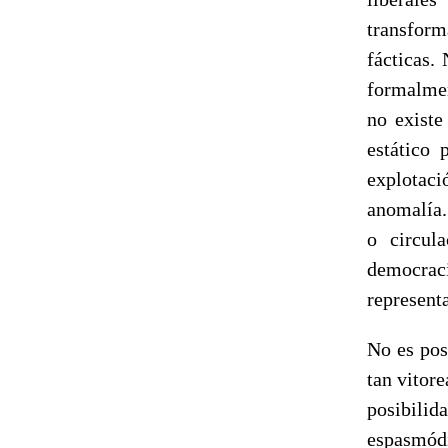
transfor
fácticas.
formalmen
no existe
estático 
explotac
anomalía.
o circul
democraci
representa
No es pos
tan vitore
posibili
espasmódi