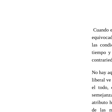
Cuando el
equivocad
las condi
tiempo y 
contrarie
No hay aq
liberal v
el todo,
semejanza
atributo 
de las m