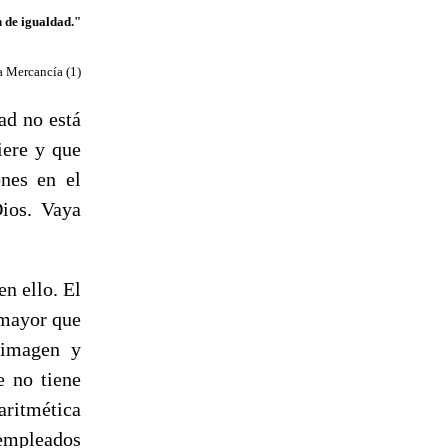
n de igualdad."
a Mercancía (1)
ad no está
iere y que
ones en el
Dios. Vaya
n ello. El
 mayor que
 imagen y
e no tiene
aritmética
empleados