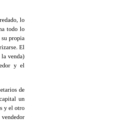
redado, lo
na todo lo
r su propia
izarse. El
o la venda)
edor y el
etarios de
capital un
 y el otro
 vendedor