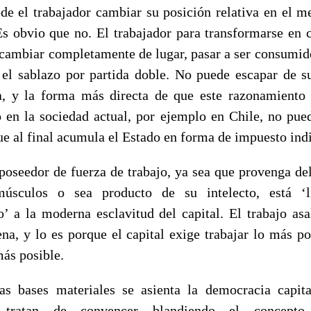
de el trabajador cambiar su posición relativa en el m
Es obvio que no. El trabajador para transformarse en
 cambiar completamente de lugar, pasar a ser consumido
 el sablazo por partida doble. No puede escapar de s
a, y la forma más directa de que este razonamiento
o en la sociedad actual, por ejemplo en Chile, no pue
ue al final acumula el Estado en forma de impuesto indi
 poseedor de fuerza de trabajo, ya sea que provenga d
úsculos o sea producto de su intelecto, está ‘l
’ a la moderna esclavitud del capital. El trabajo asa
na, y lo es porque el capital exige trabajar lo más po
más posible.
as bases materiales se asienta la democracia capita
s tratan de convencer blandiendo el concepto