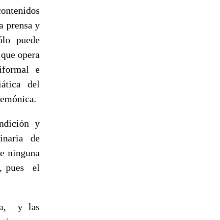
contenidos
la prensa y
ólo puede
 que opera
iformal e
ática del
gemónica.
ndición y
inaria de
ne ninguna
a, pues el
ia, y las