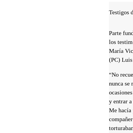
Testigos 
Parte fun
los testim
María Vic
(PC) Luis
“No recue
nunca se 
ocasiones
y entrar a
Me hacía p
compañero
torturaba