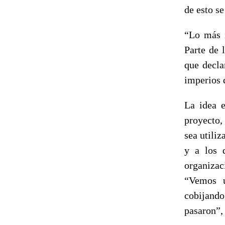
de esto s
“Lo más i
Parte de 
que decla
imperios d
La idea 
proyecto,
sea utili
y a los 
organizac
“Vemos u
cobijand
pasaron”,