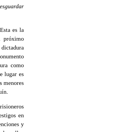
resguardar
Esta es la
l próximo
 dictadura
 monumento
ctura como
te lugar es
es menores
uín.
risioneros
estigos en
enciones y