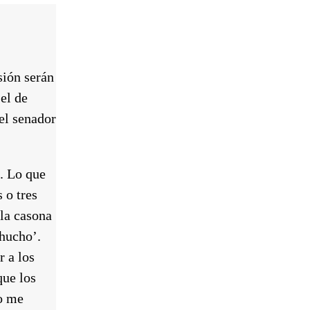
sión serán
 el de
el senador
. Lo que
 o tres
la casona
chucho’.
r a los
que los
o me