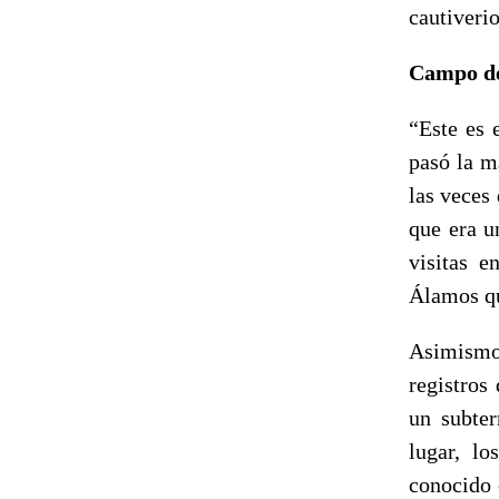
cautiverio
Campo de
“Este es 
pasó la m
las veces
que era u
visitas e
Álamos qu
Asimismo
registros
un subter
lugar, l
conocido 