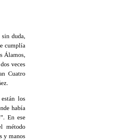
 sin duda,
ue cumplía
es Álamos,
 dos veces
ban Cuatro
ñez.
están los
onde había
o”. En ese
el método
es y manos