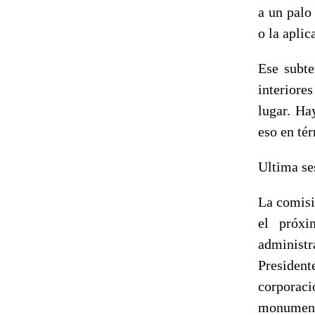
a un palo
o la aplic
Ese subte
interiore
lugar. Ha
eso en té
Ultima se
La comisi
el próxi
administr
Presiden
corporaci
monumento