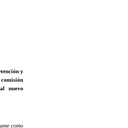
etención y
a comisión
al nuevo
ename como