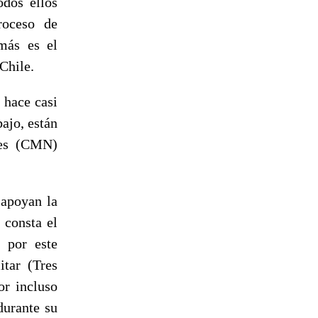
dos ellos
roceso de
emás es el
Chile.
 hace casi
bajo, están
les (CMN)
 apoyan la
 consta el
n por este
itar (Tres
or incluso
durante su