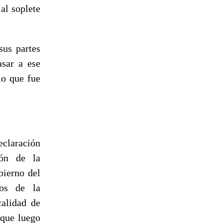
al soplete
sus partes
asar a ese
lo que fue
eclaración
ión de la
bierno del
ros de la
calidad de
 que luego