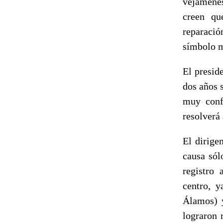
vejámene
creen qu
reparació
símbolo m
El presid
dos años s
muy conf
resolverá 
El dirige
causa sól
registro 
centro, y
Álamos) y
lograron 