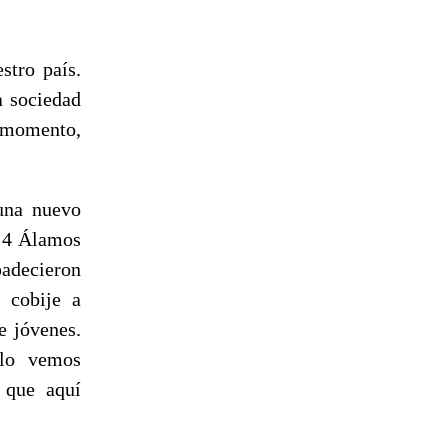
stro país.
a sociedad
n momento,
una nuevo
e 4 Álamos
padecieron
 cobije a
e jóvenes.
 lo vemos
 que aquí