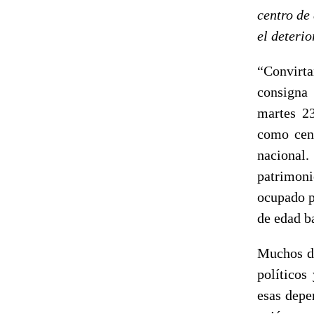
centro de
el deterio
“Convirta
consigna
martes 23
como cent
nacional.
patrimonio
ocupado p
de edad b
Muchos de
políticos
esas depe