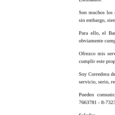
Son muchos los c
sin embargo, siem
Para ello, el Ba
obviamente cumpl
Ofrezco mis serv
cumplir este prop
Soy Corredora de
servicio, serio, r
Pueden comunica
7663781 - 8-732
Saludos,