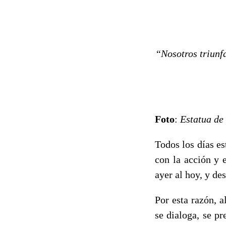
“Nosotros triun
Foto
:
Estatua de
Todos los días e
con la acción y e
ayer al hoy, y des
Por esta razón, a
se dialoga, se p