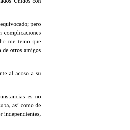
stados Unidos con
 equivocado; pero
in complicaciones
ucho me temo que
a de otros amigos
nte al acoso a su
unstancias es no
Cuba, así como de
er independientes,