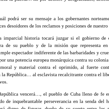
uál podrá ser su mensaje a los gobernantes norteame
ces desoidores de los reclamos y posiciones de nuestro
imparcial historia tocará juzgar si el gobierno de 
ura de su pueblo y de la misión que representa e
mple espectador indiferente de las barbaridades y crue
a por una potencia europea monárquica contra su coloni
moral y material contra el oprimido, al fuerte cont
la República… al esclavista recalcitrante contra el lib
vos.
República vencerá…, el pueblo de Cuba lleno de fe e
do de inquebrantable perseverancia en la senda del 
hará digno de figurar, dueño de su suerte entre los 