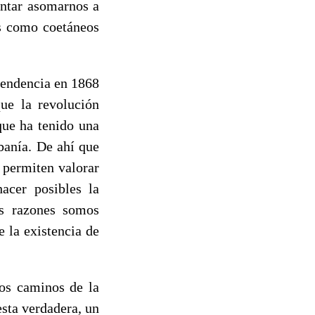
entar asomarnos a
os como coetáneos
ependencia en 1868
ue la revolución
que ha tenido una
banía. De ahí que
 permiten valorar
hacer posibles la
as razones somos
 la existencia de
los caminos de la
esta verdadera, un