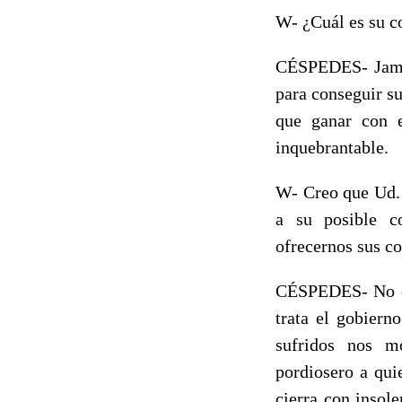
W- ¿Cuál es su c
CÉSPEDES- Jamás
para conseguir su
que ganar con e
inquebrantable.
W- Creo que Ud. 
a su posible co
ofrecernos sus c
CÉSPEDES- No er
trata el gobiern
sufridos nos m
pordiosero a qui
cierra con insol