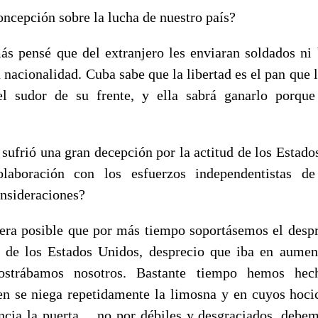
oncepción sobre la lucha de nuestro país?
 pensé que del extranjero les enviaran soldados ni 
 nacionalidad. Cuba sabe que la libertad es el pan que 
l sudor de su frente, y ella sabrá ganarlo porque
sufrió una gran decepción por la actitud de los Estado
laboración con los esfuerzos independentistas d
onsideraciones?
a posible que por más tiempo soportásemos el despr
o de los Estados Unidos, desprecio que iba en aume
ostrábamos nosotros. Bastante tiempo hemos hec
en se niega repetidamente la limosna y en cuyos hoci
encia la puerta… no por débiles y desgraciados, debem