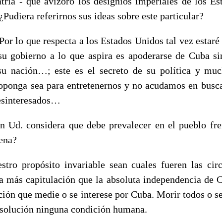
atria - que avizoró los designios imperiales de los E
¿Pudiera referirnos sus ideas sobre este particular?
 lo que respecta a los Estados Unidos tal vez estaré
u gobierno a lo que aspira es apoderarse de Cuba s
 su nación…; este es el secreto de su política y m
oponga sea para entretenernos y no acudamos en busc
esinteresados…
 Ud. considera que debe prevalecer en el pueblo fre
ena?
ro propósito invariable sean cuales fueren las circ
a más capitulación que la absoluta independencia de 
ción que medie o se interese por Cuba. Morir todos o s
resolución ninguna condición humana.