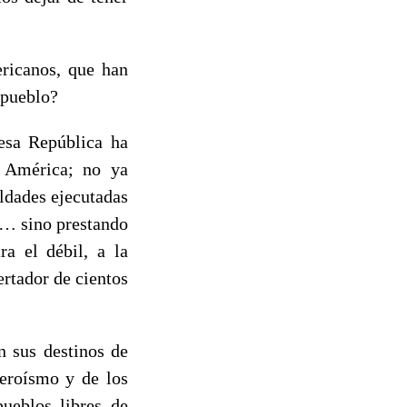
ricanos, que han
 pueblo?
esa República ha
n América; no ya
ldades ejecutadas
a… sino prestando
ra el débil, a la
ertador de cientos
n sus destinos de
heroísmo y de los
pueblos libres de