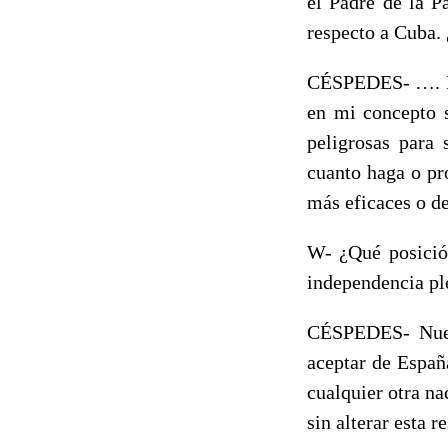
el Padre de la P
respecto a Cuba. 
CÉSPEDES- …. Por
en mi concepto s
peligrosas para
cuanto haga o pr
más eficaces o d
W- ¿Qué posición
independencia pl
CÉSPEDES- Nuest
aceptar de Españ
cualquier otra na
sin alterar esta 