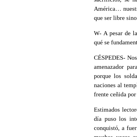
América… nuestro
que ser libre sin
W- A pesar de la
qué se fundamenta
CÉSPEDES- Nosot
amenazador para
porque los sold
naciones al templ
frente ceñida por
Estimados lector
día puso los int
conquistó, a fue
muchas veces su