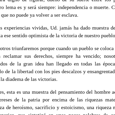
 lema es y será siempre: independencia o muerte. C
o que no puede ya volver a ser esclava.
s experiencias vividas, Ud. jamás ha dado muestra 
 ese sentido optimista de la victoria de nuestro puebl
ros triunfaremos porque cuando un pueblo se coloca
 reclamar sus derechos, siempre ha vencido; nosot
ados de la gran idea han llegado en todas las época
o de la libertad con los pies descalzos y ensangrentad
 la diadema de las victorias.
es, esta es una muestra del pensamiento del hombre 
ereses de la patria por encima de las riquezas mate
rza de heroísmo, sacrificio y estoicismo, una riqueza m
perior, que sintetizó en unas pocas palabras de 