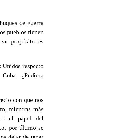
buques de guerra
los pueblos tienen
 su propósito es
s Unidos respecto
e Cuba. ¿Pudiera
ecio con que nos
nto, mientras más
ho el papel del
cos por último se
os dejar de tener