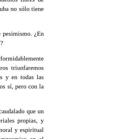
uba no sólo tiene
de pesimismo. ¿En
o?
 formidablemente
ros triunfaremos
s y en todas las
os sí, pero con la
acaudalado que un
riales propias, y
oral y espiritual
compromiso en el