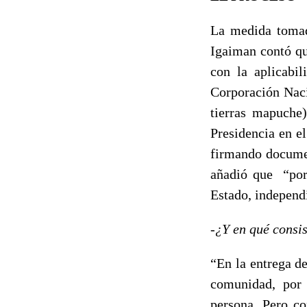
La medida tomad
Igaiman contó qu
con la aplicabil
Corporación Naci
tierras mapuche)
Presidencia en e
firmando docume
añadió que “por 
Estado, independ
-¿Y en qué consis
“En la entrega d
comunidad, por 
persona. Pero co