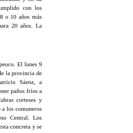
umplido con los
 8 o 10 años más
para 20 años. La
peuco. El lunes 9
e la provincia de
tricio Sáenz, a
ner paños fríos a
labras corteses y
o a los comuneros
rno Central. Los
esta concreta y se