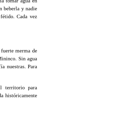
ía tomar agua en
n beberla y nadie
 fétido. Cada vez
 fuerte merma de
Mininco. Sin agua
fía nuestras. Para
 territorio para
da históricamente