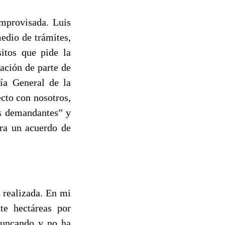
mprovisada. Luis
edio de trámites,
sitos que pide la
ación de parte de
ría General de la
cto con nosotros,
s demandantes” y
era un acuerdo de
 realizada. En mi
te hectáreas por
truncando y no ha