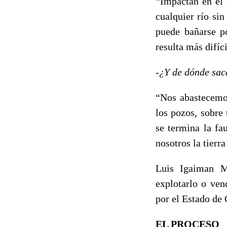
“Impactan en el
cualquier río si
puede bañarse po
resulta más difíci
-¿Y de dónde sac
“Nos abastecemo
los pozos, sobre
se termina la fau
nosotros la tierr
Luis Igaiman Mo
explotarlo o ven
por el Estado de 
EL PROCESO