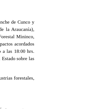
uenche de Cunco y
e la Araucanía),
Forestal Mininco,
 pactos acordados
 a las 18:00 hrs.
l Estado sobre las
trias forestales,