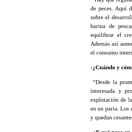
de peces. Aquí d
sobre el desarrol
harina de pesc
equilibrar el cr
Además así aumen
el consumo intern
-¿Cuándo y cómo
“Desde la promu
interesada y pr
explotación de l
en un paria. Los 
y quedan cesantes
-¿Y qué pasa en 