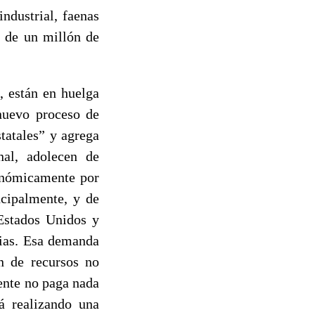
ndustrial, faenas
a de un millón de
, están en huelga
nuevo proceso de
tatales” y agrega
nal, adolecen de
conómicamente por
ncipalmente, y de
Estados Unidos y
dias. Esa demanda
ón de recursos no
mente no paga nada
tá realizando una