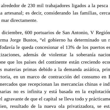
 alrededor de 230 mil trabajadores ligados a la pesca i
ca artesanal; es decir, considerando las familias, cerc
l mar directamente.
e diciembre, 600 portuarios de San Antonio, V Región
irma Jorge Bustos, “el gobierno ha determinado un 
 Todavía le queda concesionar el 13% de los puertos es
tizaciones, además de violentar la soberanía nacio
one que los países del continente están creciendo e
as materias primas debido a la demanda asiática, pri
ctoria, en un marco de contracción del consumo en 
ercados que recepcionan las mercancías chinas e in
arias no es infinita y está basada en la explotaci
l agravante de que el capital se lleva todo y práctica
ien, resultado de la nueva ola privatizadora, se es