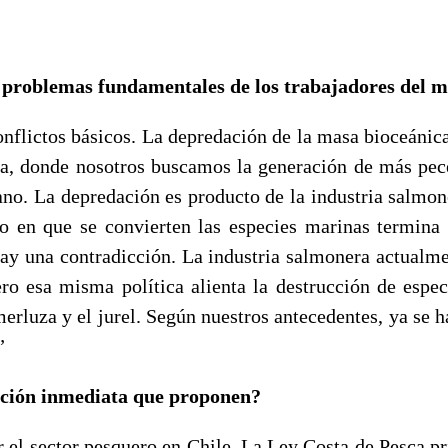
s problemas fundamentales de los trabajadores del 
flictos básicos. La depredación de la masa bioceánica 
ra, donde nosotros buscamos la generación de más pec
o. La depredación es producto de la industria salmon
o en que se convierten las especies marinas termina
ay una contradicción. La industria salmonera actualme
ero esa misma política alienta la destrucción de espe
merluza y el jurel. Según nuestros antecedentes, ya se 
”
lución inmediata que proponen?
 el sector pesquero en Chile. La Ley Costa de Pesca pri