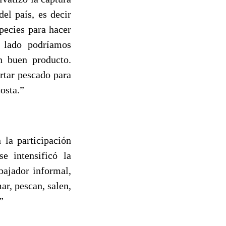
el país, es decir
species para hacer
 lado podríamos
un buen producto.
rtar pescado para
osta.”
la participación
e intensificó la
bajador informal,
ar, pescan, salen,
”