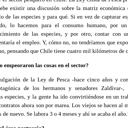
ebe existir una discusión sobre la matriz económica d
lo de las especies y para qué. Si en vez de capturar e
ado, lo hacemos para el consumo humano, por un
ecimiento de las especies, y por otro, contar con 
taría el empleo. Y, cómo no, no tendríamos que expo
o, pensando que Chile tiene cuatro mil kilómetros de c
 empeoraron las cosas en el sector?
lgación de la Ley de Pesca -hace cinco años y con 
otagónica de los hermanos y senadores Zaldívar-, s
as especies, y la gente ha ido convirtiéndose en un tra
contratos ahora son por marea. Los viejos se hacen al m
 de nuevo. Se labora 3 o 4 meses y ahí se acaba el año.
el área portuaria?