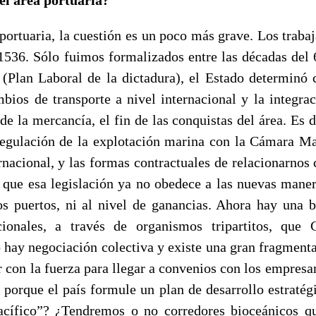
portuaria, la cuestión es un poco más grave. Los traba
1536. Sólo fuimos formalizados entre las décadas del 6
(Plan Laboral de la dictadura), el Estado determinó 
mbios de transporte a nivel internacional y la integrac
e la mercancía, el fin de las conquistas del área. Es d
 regulación de la explotación marina con la Cámara M
rnacional, y las formas contractuales de relacionarnos 
 que esa legislación ya no obedece a las nuevas mane
os puertos, ni al nivel de ganancias. Ahora hay una 
acionales, a través de organismos tripartitos, que 
o hay negociación colectiva y existe una gran fragmenta
 con la fuerza para llegar a convenios con los empresar
 porque el país formule un plan de desarrollo estratég
acífico”? ¿Tendremos o no corredores bioceánicos q