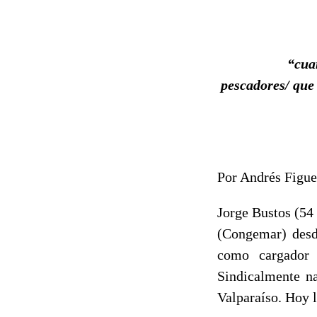
“cuan
pescadores/ que
Por Andrés Figue
Jorge Bustos (54 
(Congemar) desde
como cargador 
Sindicalmente n
Valparaíso. Hoy l