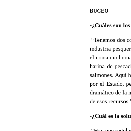
BUCEO
-¿Cuáles son lo
“Tenemos dos con
industria pesque
el consumo human
harina de pescad
salmones. Aquí h
por el Estado, p
dramático de la 
de esos recursos.
-¿Cuál es la so
“Hay que regular