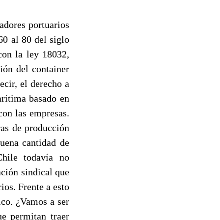
jadores portuarios
0 al 80 del siglo
con la ley 18032,
ión del container
ecir, el derecho a
arítima basado en
con las empresas.
ras de producción
buena cantidad de
Chile todavía no
ción sindical que
ios. Frente a esto
ico. ¿Vamos a ser
ue permitan traer