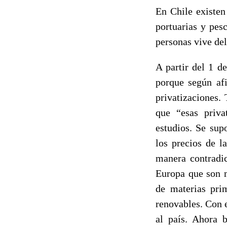
En Chile existen
portuarias y pes
personas vive de
A partir del 1 d
porque según af
privatizaciones.
que “esas priva
estudios. Se sup
los precios de l
manera contradi
Europa que son m
de materias prim
renovables. Con e
al país. Ahora b