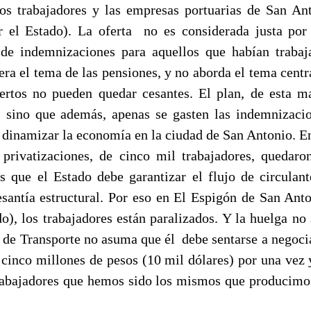
los trabajadores y las empresas portuarias de San An
 el Estado). La oferta no es considerada justa por 
 de indemnizaciones para aquellos que habían trab
uera el tema de las pensiones, y no aborda el tema centr
ertos no pueden quedar cesantes. El plan, de esta m
 sino que además, apenas se gasten las indemnizaci
y dinamizar la economía en la ciudad de San Antonio. E
privatizaciones, de cinco mil trabajadores, quedaro
 que el Estado debe garantizar el flujo de circulan
cesantía estructural. Por eso en El Espigón de San Anto
o), los trabajadores están paralizados. Y la huelga no
o de Transporte no asuma que él debe sentarse a negocia
 cinco millones de pesos (10 mil dólares) por una vez 
rabajadores que hemos sido los mismos que producimos