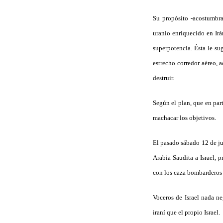
Su propósito ­-acostumbra
uranio enriquecido en Irá
superpotencia. Ésta le sug
estrecho corredor aéreo, 
destruir.
Según el plan, que en part
machacar los objetivos.
El pasado sábado 12 de ju
Arabia Saudita a Israel, 
con los caza bombarderos i
Voceros de Israel nada ne
iraní que el propio Israel.