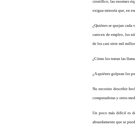
científico; las enormes r
exigua minoría que, en ese
¿Quiénes se quejan cada ve
carecen de empleo, los ni
de los casi siete mil mill
¿Cómo los tratan las llam
¿A quiénes golpean los po
No necesito describir hec
computadoras y otros med
Un poco más difícil es d
absurdamente que se pued