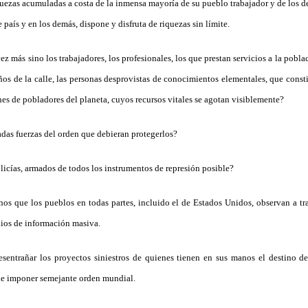
iquezas acumuladas a costa de la inmensa mayoría de su pueblo trabajador y de los d
 país y en los demás, dispone y disfruta de riquezas sin límite.
z más sino los trabajadores, los profesionales, los que prestan servicios a la poblac
ños de la calle, las personas desprovistas de conocimientos elementales, que cons
ones de pobladores del planeta, cuyos recursos vitales se agotan visiblemente?
adas fuerzas del orden que debieran protegerlos?
licías, armados de todos los instrumentos de represión posible?
hos que los pueblos en todas partes, incluido el de Estados Unidos, observan a trav
ios de información masiva.
esentrañar los proyectos siniestros de quienes tienen en sus manos el destino 
e imponer semejante orden mundial.