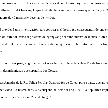
 anterioridad, entre los elementos básicos de un futuro muy próximo lanzados a
hundimiento del Cheonan, buque insignia de la marina surcoreana que naufragó el 
uerte de 46 marinos y decenas de heridos.
Sur ordenó una investigación para conocer si el hecho fue consecuencia de una ex
 del exterior, acusó al gobierno de Pyongyang del hundimiento de la nave. Corea 
do de fabricación soviética. Carecía de cualquier otro elemento excepto la ló
sa.
como primer paso, el gobierno de Corea del Sur ordenó la activación de los alta
ún desmilitarizada que separa las dos Coreas.
zas Armadas de la República Popular Democrática de Corea, por su parte, declaró qu
sa actividad. La misma había sido suspendida desde el año 2004. La República Pop
convertiría a Seúl en un “mar de fuego”.