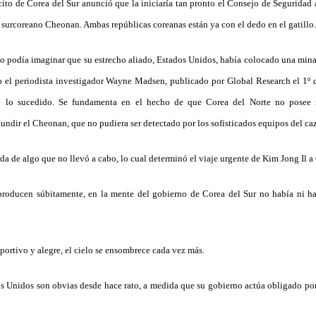
rcito de Corea del Sur anunció que la iniciaría tan pronto el Consejo de Seguridad
surcoreano Cheonan. Ambas repúblicas coreanas están ya con el dedo en el gatillo.
o podía imaginar que su estrecho aliado, Estados Unidos, había colocado una min
lo el periodista investigador Wayne Madsen, publicado por Global Research el 1º 
de lo sucedido. Se fundamenta en el hecho de que Corea del Norte no posee 
undir el Cheonan, que no pudiera ser detectado por los sofisticados equipos del ca
a de algo que no llevó a cabo, lo cual determinó el viaje urgente de Kim Jong Il a 
roducen súbitamente, en la mente del gobierno de Corea del Sur no había ni ha
ortivo y alegre, el cielo se ensombrece cada vez más.
s Unidos son obvias desde hace rato, a medida que su gobierno actúa obligado por