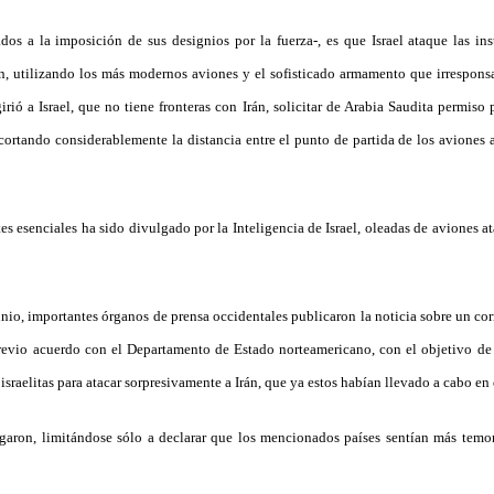
dos a la imposición de sus designios por la fuerza-, es que Israel ataque las in
n, utilizando los más modernos aviones y el sofisticado armamento que irrespons
irió a Israel, que no tiene fronteras con Irán, solicitar de Arabia Saudita permiso
acortando considerablemente la distancia entre el punto de partida de los aviones a
es esenciales ha sido divulgado por la Inteligencia de Israel, oleadas de aviones a
nio, importantes órganos de prensa occidentales publicaron la noticia sobre un co
previo acuerdo con el Departamento de Estado norteamericano, con el objetivo de
sraelitas para atacar sorpresivamente a Irán, que ya estos habían llevado a cabo en 
garon, limitándose sólo a declarar que los mencionados países sentían más temor