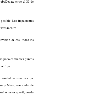
CubaDebate entre el 30 de
 posible. Los impactantes
stras mentes.
levisión de casi todos los
mis poco confiables puntos
 la Copa.
rioridad no veía más que
ona y Messi, conocedor de
igual o mejor que él, puedo