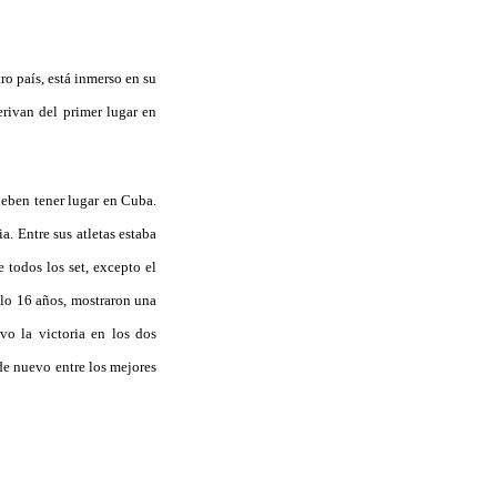
ro país, está inmerso en su
erivan del primer lugar en
deben tener lugar en Cuba.
. Entre sus atletas estaba
 todos los set, excepto el
ólo 16 años, mostraron una
o la victoria en los dos
de nuevo entre los mejores