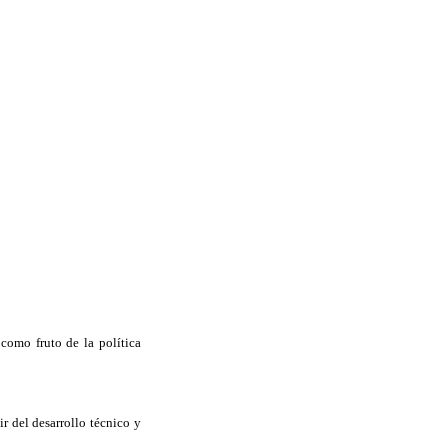
L
como fruto de la política
r del desarrollo técnico y