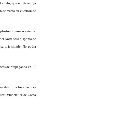
l vuelo, que no tienen ya
26 de marzo en cuestión de
plosión interna o externa.
del Norte sólo disponía de
gica más simple. No podía
voces de propaganda en 11
e destruiría los altavoces
ular Democrática de Corea