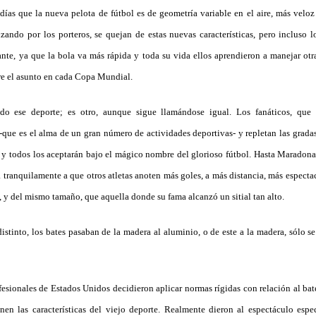
días que la nueva pelota de fútbol es de geometría variable en el aire, más velo
ando por los porteros, se quejan de estas nuevas características, pero incluso l
nte, ya que la bola va más rápida y toda su vida ellos aprendieron a manejar otra
re el asunto en cada Copa Mundial.
ado ese deporte; es otro, aunque sigue llamándose igual. Los fanáticos, qu
 -que es el alma de un gran número de actividades deportivas- y repletan las gradas
 y todos los aceptarán bajo el mágico nombre del glorioso fútbol. Hasta Maradona
rá tranquilamente a que otros atletas anoten más goles, a más distancia, más espect
, y del mismo tamaño, que aquella donde su fama alcanzó un sitial tan alto.
distinto, los bates pasaban de la madera al aluminio, o de este a la madera, sólo s
esionales de Estados Unidos decidieron aplicar normas rígidas con relación al bate 
nen las características del viejo deporte. Realmente dieron al espectáculo espe