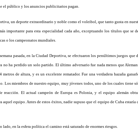
 el público y los anuncios publicitarios pagan.
rtiva, un deporte extraordinario y noble como el voleibol, que tanto gusta en nuest
ás importante para esta especialidad cada año, exceptuando los títulos que se d
cas o los campeonatos mundiales.
 semana pasada, en la Ciudad Deportiva, se efectuaron los penúltimos juegos que 
a no ha perdido un solo partido. El último adversario fue nada menos que Alemania
 metros de altura, y es un excelente rematador. Fue una verdadera hazaña ganarle
do. Los miembros de nuestro equipo, muy jóvenes todos, uno de los cuales tiene s
de reacción. El actual campeón de Europa es Polonia, y el equipo alemán obtuv
a aquel equipo. Antes de estos éxitos, nadie supuso que el equipo de Cuba estaría 
 lado, en la esfera política el camino está saturado de enormes riesgos.