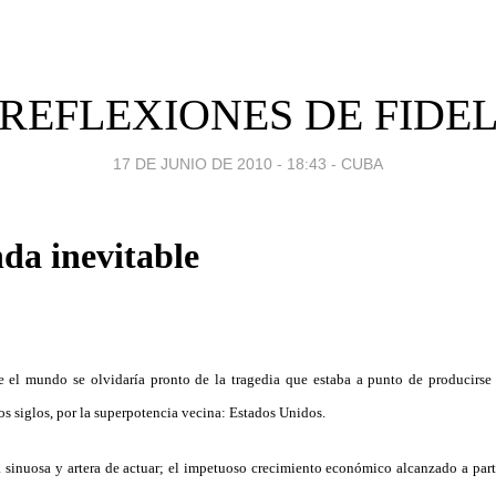
REFLEXIONES DE FIDE
17 DE JUNIO DE 2010 - 18:43
-
CUBA
da inevitable
 el mundo se olvidaría pronto de la tragedia que estaba a punto de producirse 
os siglos, por la superpotencia vecina: Estados Unidos.
inuosa y artera de actuar; el impetuoso crecimiento económico alcanzado a parti