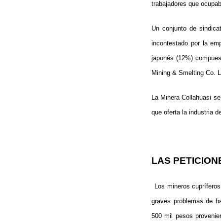
trabajadores que ocupab
Un conjunto de sindica
incontestado por la em
japonés (12%) compuest
Mining & Smelting Co. L
La Minera Collahuasi
se
que oferta la industria d
LAS PETICION
Los mineros cuprífero
graves problemas de hac
500 mil pesos provenien