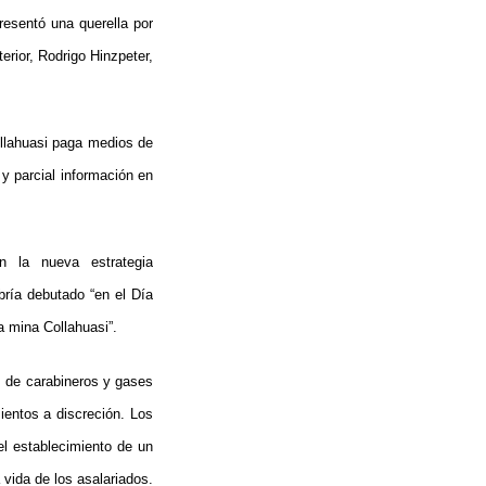
resentó una querella por
erior, Rodrigo Hinzpeter,
ollahuasi paga medios de
y parcial información en
 la nueva estrategia
bría debutado “en el Día
la mina Collahuasi”.
s de carabineros y gases
ientos a discreción. Los
el establecimiento de un
 vida de los asalariados.