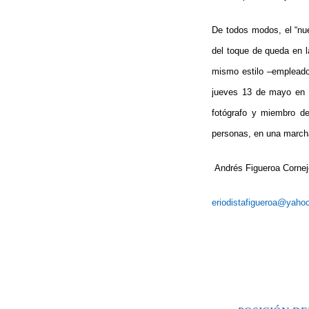
De todos modos, el “nue
del toque de queda en l
mismo estilo –empleado
jueves 13 de mayo e
fotógrafo y miembro de
personas, en una marcha
Andrés Figueroa Cornej
eriodistafigueroa@yaho