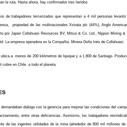
an la ruta. Hasta ahora, hay confirmados tres heridos.
tos de trabajadores tercerizados que representan a 4 mil personas levantó 
presa,
propiedad de las multinacionales Xstrata plc (44%), Anglo America
o por Japan Collahuasi Resources BV, Mitsui & Co. Ltd., Nippon Mining & M
td. La empresa operadora es la Compañía. Minera Doña Inés de Collahuasi.
 ubica a
menos de 200 kilómetros de Iquique y a 1.800 de Santiago. Produc
el cobre en Chile
a todo el planeta.
ES
s demandaban diálogo con la gerencia para mejorar las condiciones del camp
inamiento, entre otras deficiencias. Asimismo, los trabajadores reivindic
te de las ingentes utilidades de la mina (alrededor de 800 mil millones d