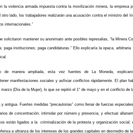
 la violencia armada impuesta contra la movilización minera, la empresa p
 otro lado, los trabajadores realizarán una acusación contra el ministro del Int
os internacionales.”
e solicitaron mantener su anonimato ante posibles represalias, “la Minera C
 paga instituciones; paga candidaturas.” Ello explicaría la opaca, arbitraria
ical.
ro de manera ampliada, esta vez fuentes de La Moneda, explicaron
tener manifestaciones sociales y asfixiar conflictos rápidamente. El plan ha
 marzo (Día de la Mujer), lo que se repitió el 1° de mayo y en el conflicto de 
la y antigua. Fuertes medidas “precautorias” como llenar de fuerzas especiale
rios de concentración; intimidar por número y presencia; y efectuar allanam
tos están ligados a la
criminalización de la protesta y organización social; 
efensa a ultranza de los intereses de los grandes capitales en desmedro de la