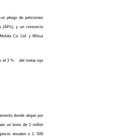
un pliego de peticiones
n (44%), y un consorcio
etals Co. Ltd. y Mitsui
e el 3 %
del metal rojo
amento donde alojan por
aban un bono de 1 millón
e pesos anuales o 1. 500