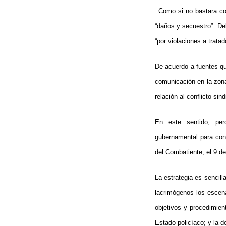
Como si no bastara con
“daños y secuestro”. Del
“por violaciones a tratad
De acuerdo a fuentes qu
comunicación en la zona;
relación al conflicto sind
En este sentido, pe
gubernamental
para con
del Combatiente, el 9 de
La estrategia es sencil
lacrimógenos los escena
objetivos y procedimien
Estado policíaco; y la d