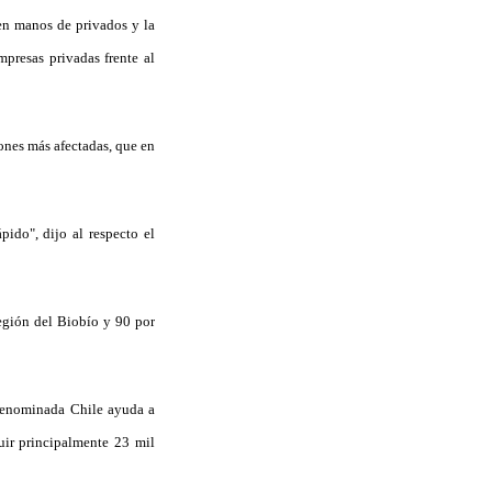
 en manos de privados y la
mpresas privadas frente al
iones más afectadas, que en
ido", dijo al respecto el
egión del Biobío y 90 por
 denominada Chile ayuda a
uir principalmente 23 mil