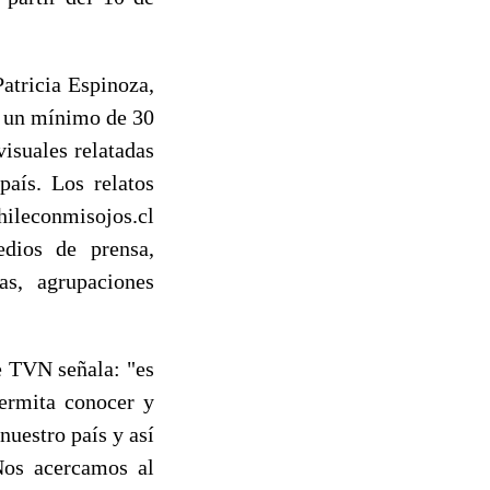
atricia Espinoza,
á un mínimo de 30
isuales relatadas
país. Los relatos
hileconmisojos.cl
edios de prensa,
as, agrupaciones
e TVN señala: "es
permita conocer y
nuestro país y así
 Nos acercamos al