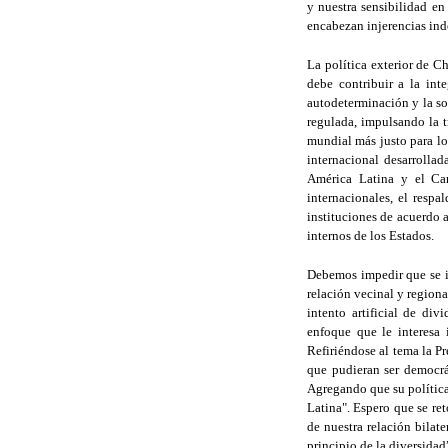
y nuestra sensibilidad e
encabezan injerencias ind
La política exterior de C
debe contribuir a la int
autodeterminación y la so
regulada, impulsando la 
mundial más justo para lo
internacional desarrollad
América Latina y el Car
internacionales, el respa
instituciones de acuerdo a
internos de los Estados.
Debemos impedir que se i
relación vecinal y regiona
intento artificial de div
enfoque que le interesa 
Refiriéndose al tema la P
que pudieran ser democrá
Agregando que su política
Latina". Espero que se re
de nuestra relación bilat
principio de la diversidad