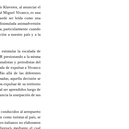
n Klaveren, al anunciar el
osé Miguel Vivanco, es una
puede ser leída como una
ndisimulada animadversión
ía, particularmente cuando
ción a nuestro país y a la
 estimular la escalada de
UR presionando a la misma
nalistas y periodistas del
ada de expulsar a Vivanco
ás allá de las diferentes
madas, aquella decisión se
 expulsar de su territorio
 al ser aprendidos luego de
uncia la usurpación de sus
te conducidos al aeropuerto
 como turistas al país, se
nes italianos no elaboraron
iegue)- mediante el cual