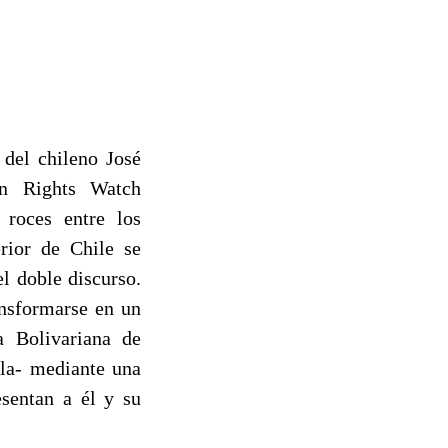
 del chileno José
an Rights Watch
 roces entre los
erior de Chile se
l doble discurso.
nsformarse en un
a Bolivariana de
ela- mediante una
esentan a él y su