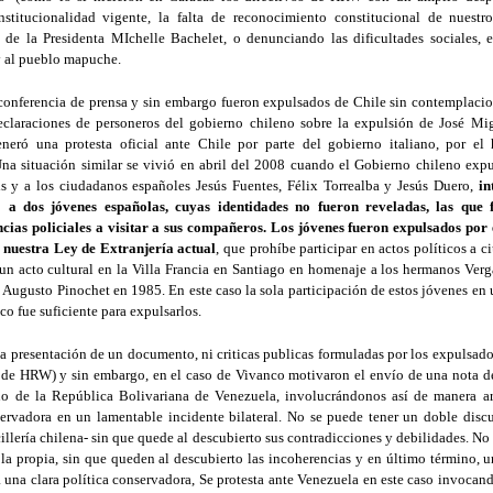
nstitucionalidad vigente, la falta de reconocimiento constitucional de nuestro
de la Presidenta MIchelle Bachelet, o denunciando las dificultades sociales, ec
y al pueblo mapuche.
onferencia de prensa y sin embargo fueron expulsados de Chile sin contemplacione
eclaraciones de personeros del gobierno chileno sobre la expulsión de José Mig
neró una protesta oficial ante Chile por parte del gobierno italiano, por e
Una situación similar se vivió en abril del 2008 cuando el Gobierno chileno expu
 y a los ciudadanos españoles Jesús Fuentes, Félix Torrealba y Jesús Duero,
in
 a dos jóvenes españolas, cuyas identidades no fueron reveladas, las que 
cias policiales a visitar a sus compañeros. Los jóvenes fueron expulsados por e
 nuestra Ley de Extranjería actual
, que prohíbe participar en actos políticos a 
un acto cultural en la Villa Francia en Santiago en homenaje a los hermanos Ver
e Augusto Pinochet en 1985. En este caso la sola participación de estos jóvenes en 
o fue suficiente para expulsarlos.
 presentación de un documento, ni criticas publicas formuladas por los expulsado
s de HRW) y sin embargo, en el caso de Vivanco motivaron el envío de una nota d
no de la República Bolivariana de Venezuela, involucrándonos así de manera art
ervadora en un lamentable incidente bilateral. No se puede tener un doble discu
illería chilena- sin que quede al descubierto sus contradicciones y debilidades. No
 la propia, sin que queden al descubierto las incoherencias y en último término, 
 una clara política conservadora, Se protesta ante Venezuela en este caso invocand