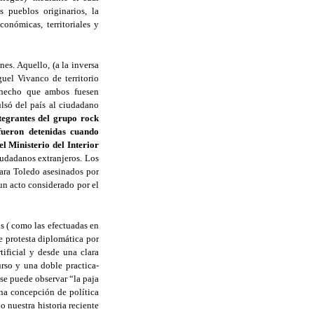
s pueblos originarios, la
onómicas, territoriales y
s. Aquello, (a la inversa
uel Vivanco de territorio
l hecho que ambos fuesen
lsó del país al ciudadano
tegrantes del grupo rock
fueron detenidas cuando
l Ministerio del Interior
ciudadanos extranjeros. Los
gara Toledo asesinados por
un acto considerado por el
s ( como las efectuadas en
e protesta diplomática por
ificial y desde una clara
rso y una doble practica-
 se puede observar “la paja
una concepción de política
o nuestra historia reciente