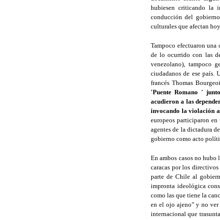
hubiesen criticando la i
conducción del gobierno 
culturales que afectan ho
Tampoco efectuaron una c
de lo ocurrido con las d
venezolano), tampoco ge
ciudadanos de ese país. 
francés Thomas Bourgeois
'Puente Romano ' junto
acudieron a las dependen
invocando la violación a
europeos participaron en 
agentes de la dictadura d
gobierno como acto polític
En ambos casos no hubo la
caracas por los directivo
parte de Chile al gobier
impronta ideológica cons
como las que tiene la canc
en el ojo ajeno” y no ver
internacional que trasunta