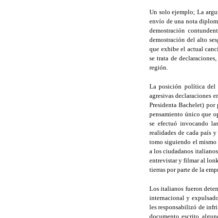
Un solo ejemplo; La argum
envío de una nota diplomá
demostración contundent
demostración del alto se
que exhibe el actual canc
se trata de declaraciones
región.
La posición política del
agresivas declaraciones 
Presidenta Bachelet) por 
pensamiento único que op
se efectuó invocando las
realidades de cada país y
tomo siguiendo el mismo r
a los ciudadanos italianos
entrevistar y filmar al l
tierras por parte de la em
Los italianos fueron deten
internacional y expulsado
les responsabilizó de infr
documento escrito algun