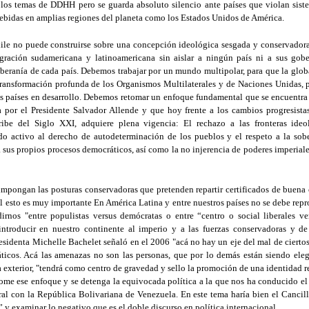
n los temas de DDHH pero se guarda absoluto silencio ante países que violan si
ebidas en amplias regiones del planeta como los Estados Unidos de América.
hile no puede construirse sobre una concepción ideológica sesgada y conservadora.
egración sudamericana y latinoamericana sin aislar a ningún país ni a sus gobe
beranía de cada país. Debemos trabajar por un mundo multipolar, para que la glob
transformación profunda de los Organismos Multilaterales y de Naciones Unidas, 
s países en desarrollo. Debemos retomar un enfoque fundamental que se encuentra e
a por el Presidente Salvador Allende y que hoy frente a los cambios progresista
ibe del Siglo XXI, adquiere plena vigencia: El rechazo a las fronteras ideol
ldo activo al derecho de autodeterminación de los pueblos y el respeto a la sob
 sus propios procesos democráticos, así como la no injerencia de poderes imperiale
mpongan las posturas conservadoras que pretenden repartir certificados de buena 
l esto es muy importante En América Latina y entre nuestros países no se debe repr
idirnos "entre populistas versus demócratas o entre “centro o social liberales ver
introducir en nuestro continente al imperio y a las fuerzas conservadoras y de
residenta Michelle Bachelet señaló en el 2006 "acá no hay un eje del mal de ciertos
ticos. Acá las amenazas no son las personas, que por lo demás están siendo eleg
 exterior, "tendrá como centro de gravedad y sello la promoción de una identidad
tome ese enfoque y se detenga la equivocada política a la que nos ha conducido el
eral con la República Bolivariana de Venezuela. En este tema haría bien el Cancill
” y examinar lo negativo que es el doble discurso en política internacional.