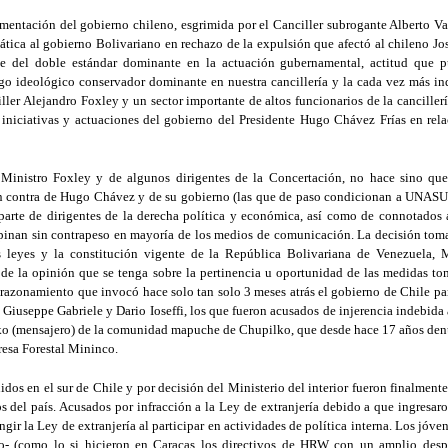
entación del gobierno chileno, esgrimida por el Canciller subrogante Alberto Va
tica al gobierno Bolivariano en rechazo de la expulsión que afectó al chileno J
e del doble estándar dominante en la actuación gubernamental, actitud que 
sgo ideológico conservador dominante en nuestra cancillería y la cada vez más i
iller Alejandro Foxley y un sector importante de altos funcionarios de la canciller
, iniciativas y actuaciones del gobierno del Presidente Hugo Chávez Frías en rela
 Ministro Foxley y de algunos dirigentes de la Concertación, no hace sino que
en contra de Hugo Chávez y de su gobierno (las que de paso condicionan a UNAS
parte de dirigentes de la derecha política y económica, así como de connotados a
inan sin contrapeso en mayoría de los medios de comunicación. La decisión tom
 leyes y la constitución vigente de la República Bolivariana de Venezuela, M
 de la opinión que se tenga sobre la pertinencia u oportunidad de las medidas to
azonamiento que invocó hace solo tan solo 3 meses atrás el gobierno de Chile para
 Giuseppe Gabriele y Dario Ioseffi, los que fueron acusados de injerencia indebida
onko (mensajero) de la comunidad mapuche de Chupilko, que desde hace 17 años den
presa Forestal Mininco.
idos en el sur de Chile y por decisión del Ministerio del interior fueron finalmen
s del país. Acusados por infracción a la Ley de extranjería debido a que ingresaron
ingir la Ley de extranjería al participar en actividades de política interna. Los jóve
o- (como lo si hicieron en Caracas los directivos de HRW con un amplio despl