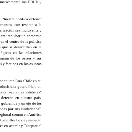
stemáticamente los DDHH y
 Nuestra política exterior
rnantes, con respeto a la
alización sea incluyente y
para impulsar un comercio
n el centro de la política
s que se desarrollan en la
ógicas en las relaciones
eranía de los países y sus
s y fácticos en los asuntos
conducta.Para Chile en su
oducir una guerra fría o un
sus izquierdas estatistas"
 derecha en nuestro país.
 gobiernos y un eje de los
idas por sus ciudadanos".
 regional común en América
 Canciller Foxley respecto
er en asumir y “aceptar el