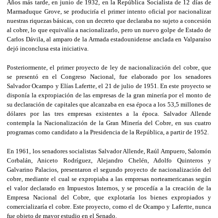
Años más tarde, en junio de 1932, en la República Socialista de 12 días de
Marmaduque Grove, se produciría el primer intento oficial por nacionalizar
nuestras riquezas básicas, con un decreto que declaraba no sujeto a concesión
al cobre, lo que equivalía a nacionalizarlo, pero un nuevo golpe de Estado de
Carlos Dávila, al amparo de la Armada estadounidense anclada en Valparaíso
dejó inconclusa esta iniciativa.
Posteriormente, el primer proyecto de ley de nacionalización del cobre, que
se presentó en el Congreso Nacional, fue elaborado por los senadores
Salvador Ocampo y Elías Lafertte, el 21 de julio de 1951. En este proyecto se
disponía la expropiación de las empresas de la gran minería por el monto de
su declaración de capitales que alcanzaba en esa época a los 53,5 millones de
dólares por las tres empresas existentes a la época. Salvador Allende
contempla la Nacionalización de la Gran Minería del Cobre, en sus cuatro
programas como candidato a la Presidencia de la República, a partir de 1952.
En 1961, los senadores socialistas Salvador Allende, Raúl Ampuero, Salomón
Corbalán, Aniceto Rodríguez, Alejandro Chelén, Adolfo Quinteros y
Galvarino Palacios, presentaron el segundo proyecto de nacionalización del
cobre, mediante el cual se expropiaba a las empresas norteamericanas según
el valor declarado en Impuestos Internos, y se procedía a la creación de la
Empresa Nacional del Cobre, que explotaría los bienes expropiados y
comercializaría el cobre. Este proyecto, como el de Ocampo y Lafertte, nunca
fue objeto de mayor estudio en el Senado.