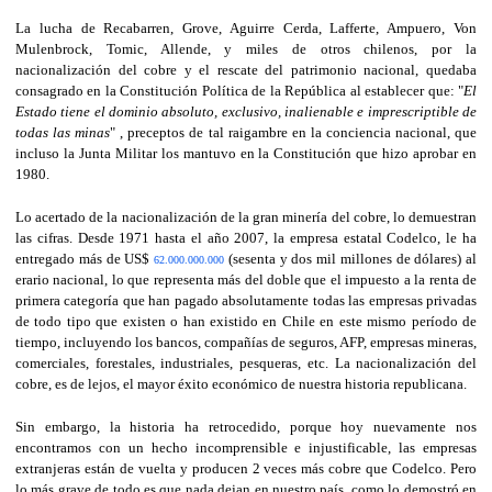
La lucha de Recabarren, Grove, Aguirre Cerda, Lafferte, Ampuero, Von
Mulenbrock, Tomic, Allende, y miles de otros chilenos, por la
nacionalización del cobre y el rescate del patrimonio nacional, quedaba
consagrado en la Constitución Política de la República al establecer que: "
El
Estado tiene el dominio absoluto, exclusivo, inalienable e imprescriptible de
todas las minas
" , preceptos de tal raigambre en la conciencia nacional, que
incluso la Junta Militar los mantuvo en la Constitución que hizo aprobar en
1980.
Lo acertado de la nacionalización de la gran minería del cobre, lo demuestran
las cifras. Desde 1971 hasta el año 2007, la empresa estatal Codelco, le ha
entregado más de US$
(sesenta y dos mil millones de dólares) al
62.000.000.000
erario nacional, lo que representa más del doble que el impuesto a la renta de
primera categoría que han pagado absolutamente todas las empresas privadas
de todo tipo que existen o han existido en Chile en este mismo período de
tiempo, incluyendo los bancos, compañías de seguros, AFP, empresas mineras,
comerciales, forestales, industriales, pesqueras, etc. La nacionalización del
cobre, es de lejos, el mayor éxito económico de nuestra historia republicana.
Sin embargo, la historia ha retrocedido, porque hoy nuevamente nos
encontramos con un hecho incomprensible e injustificable, las empresas
extranjeras están de vuelta y producen 2 veces más cobre que Codelco. Pero
lo más grave de todo es que nada dejan en nuestro país, como lo demostró en