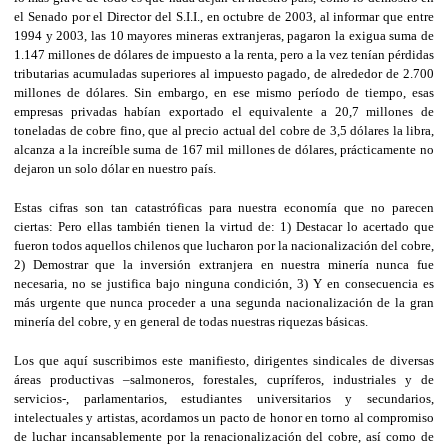
el Senado por el Director del S.I.I., en octubre de 2003, al informar que entre
1994 y 2003, las 10 mayores mineras extranjeras, pagaron la exigua suma de
1.147 millones de dólares de impuesto a la renta, pero a la vez tenían pérdidas
tributarias acumuladas superiores al impuesto pagado, de alrededor de 2.700
millones de dólares. Sin embargo, en ese mismo período de tiempo, esas
empresas privadas habían exportado el equivalente a 20,7 millones de
toneladas de cobre fino, que al precio actual del cobre de 3,5 dólares la libra,
alcanza a la increíble suma de 167 mil millones de dólares, prácticamente no
dejaron un solo dólar en nuestro país.
Estas cifras son tan catastróficas para nuestra economía que no parecen
ciertas: Pero ellas también tienen la virtud de: 1) Destacar lo acertado que
fueron todos aquellos chilenos que lucharon por la nacionalización del cobre,
2) Demostrar que la inversión extranjera en nuestra minería nunca fue
necesaria, no se justifica bajo ninguna condición, 3) Y en consecuencia es
más urgente que nunca proceder a una segunda nacionalización de la gran
minería del cobre, y en general de todas nuestras riquezas básicas.
Los que aquí suscribimos este manifiesto, dirigentes sindicales de diversas
áreas productivas –salmoneros, forestales, cupríferos, industriales y de
servicios-, parlamentarios, estudiantes universitarios y secundarios,
intelectuales y artistas, acordamos un pacto de honor en torno al compromiso
de luchar incansablemente por la renacionalización del cobre, así como de