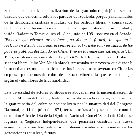
Pero la lucha por la nacionalización de la gran minería, dejó de ser una
bandera que concernía solo a los partidos de izquierda, porque parlamentarios
de la democracia cristiana e incluso de los partidos liberal y conservador,
también se involucraron en esta lucha, en la que destacó por su claridad y
visión, Radomiro Tomic, quien el 18 de junio de 1961 sostuvo en el Senado:
"
Es obvio que mientras pretendamos, no sólo en lo formal, sino que en lo
real, ser un Estado soberano, el control del cobre debe estar en manos de los
poderes públicos del Estado de Chile. Y no en las empresas extranjeras
". En
1965, en plena discusión de la Ley 16.425 de Chilenización del Cobre, el
senador liberal Julio Von Mühlenbrock, presentaba un proyecto que disponía
la inmediata expropiación de todos los bienes que poseyeran en Chile las
empresas productoras de cobre de la Gran Minería, la que se debía pagar
según el valor libros de la contabilidad.
Esta diversidad de actores políticos que abogaban por la nacionalización de
la Gran Minería del Cobre, desde la izquierda hasta la derecha, permitió que
la gran minería del cobre se nacionalizara por la unanimidad del Congreso
Nacional, el 11 de julio de 1971, fecha que hasta hoy se conoce como la
denominó Allende: Día de la Dignidad Nacional. Con el ‘Sueldo de Chile’, se
lograría la ‘Segunda Independencia’ que permitiría construir una nueva
economía para resolver todos los problemas sociales y económicos de las
generaciones actuales y futuras.