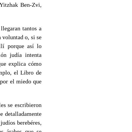
Yitzhak Ben-Zvi,
llegaran tantos a
 voluntad o, si se
llí porque así lo
ión judía intenta
 que explica cómo
mplo, el Libro de
 por el miedo que
es se escribieron
be detalladamente
 judíos berebéres,
os árabes que se