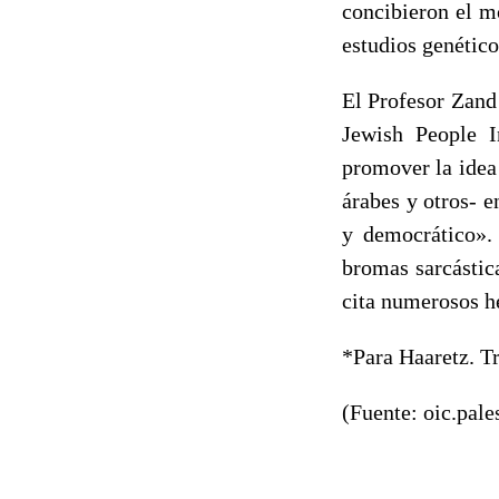
concibieron el m
estudios genético
El Profesor Zand
Jewish People I
promover la idea 
árabes y otros- e
y democrático». 
bromas sarcástica
cita numerosos h
*Para Haaretz. T
(Fuente: oic.pale