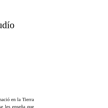
udío
ació en la Tierra
 se les enseña que