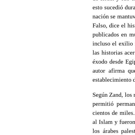
esto sucedió dura
nación se mantuvo
Falso, dice el h
publicados en mu
incluso el exili
las historias ace
éxodo desde Egip
autor afirma qu
establecimiento d
Según Zand, los r
permitió perman
cientos de miles
al Islam y fueron
los árabes pales