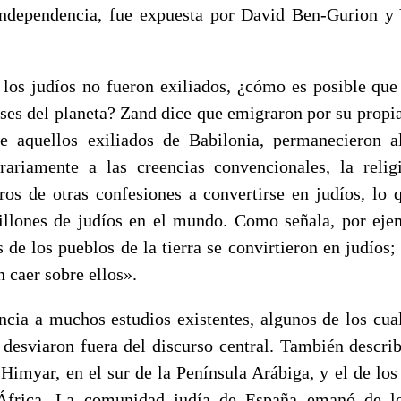
Independencia, fue expuesta por David Ben-Gurion y 
 los judíos no fueron exiliados, ¿cómo es posible que 
íses del planeta? Zand dice que emigraron por su propia
e aquellos exiliados de Babilonia, permanecieron a
rariamente a las creencias convencionales, la relig
os de otras confesiones a convertirse en judíos, lo
illones de judíos en el mundo. Como señala, por eje
 de los pueblos de la tierra se convirtieron en judíos;
n caer sobre ellos».
ncia a muchos estudios existentes, algunos de los cual
e desviaron fuera del discurso central. También descri
 Himyar, en el sur de la Península Arábiga, y el de los
África. La comunidad judía de España emanó de l