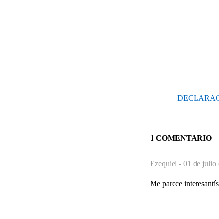
DECLARAC
1 COMENTARIO
Ezequiel -
01 de julio
Me parece interesantísi