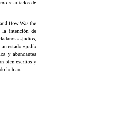
omo resultados de
n and How Was the
 la intención de
udadanos» -judíos,
o un estado «judío
rica y abundantes
án bien escritos y
do lo lean.