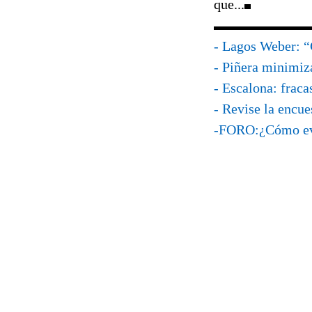
que...
- Lagos Weber: “G
- Piñera minimiz
- Escalona: fraca
- Revise la encu
-FORO:¿Cómo eva