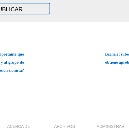
mportante que
Bachelet sub
 y al grupo de
obtiene apro
esión sionista?
ACERCA DE
ARCHIVOS
ADMINISTRAR