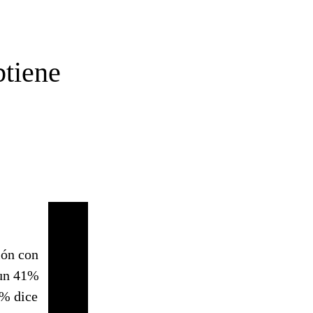
btiene
ión con
 un 41%
8% dice