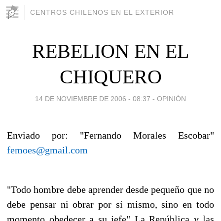
CENTROS CHILENOS EN EL EXTERIOR
REBELION EN EL
CHIQUERO
14 DE NOVIEMBRE DE 2006 - 08:37
-
OPINIÓN
Enviado por: "Fernando Morales Escobar"
femoes@gmail.com
"Todo hombre debe aprender desde pequeño que no
debe pensar ni obrar por sí mismo, sino en todo
momento obedecer a su jefe" La República y las