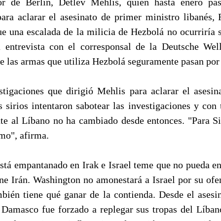
ior de Berlín, Detlev Mehlis, quien hasta enero pas
para aclarar el asesinato de primer ministro libanés, R
e una escalada de la milicia de Hezbolá no ocurriría s
 entrevista con el corresponsal de la Deutsche Well
e las armas que utiliza Hezbolá seguramente pasan por 
stigaciones que dirigió Mehlis para aclarar el asesina
s sirios intentaron sabotear las investigaciones y con
ente al Líbano no ha cambiado desde entonces. "Para Si
mo", afirma.
stá empantanado en Irak e Israel teme que no pueda enf
ne Irán. Washington no amonestará a Israel por su ofen
mbién tiene qué ganar de la contienda. Desde el asesin
 Damasco fue forzado a replegar sus tropas del Líban