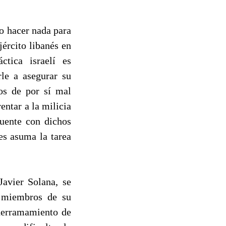
o hacer nada para
jército libanés en
ctica israelí es
rle a asegurar su
dos de por sí mal
ntar a la milicia
uente con dichos
es asuma la tarea
Javier Solana, se
y miembros de su
 derramamiento de