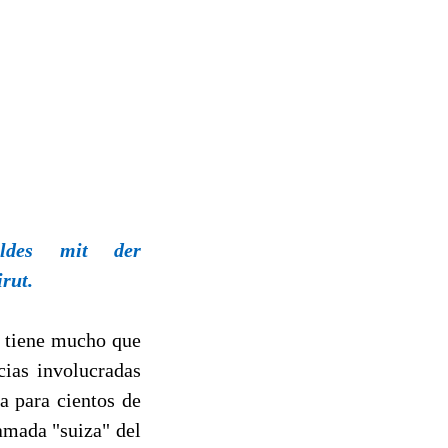
ildes mit der
rut.
y tiene mucho que
cias involucradas
ra para cientos de
amada "suiza" del