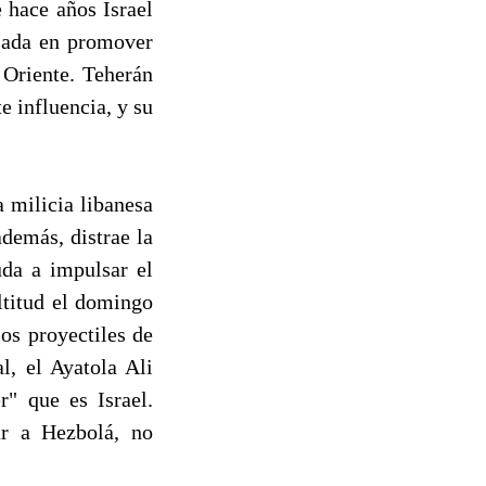
e hace años Israel
esada en promover
o Oriente. Teherán
 influencia, y su
 milicia libanesa
además, distrae la
uda a impulsar el
ltitud el domingo
los proyectiles de
l, el Ayatola Ali
r" que es Israel.
ar a Hezbolá, no