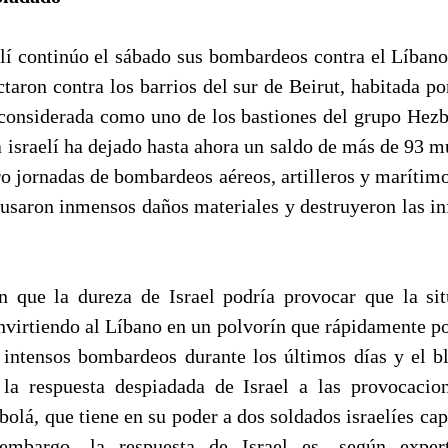
elí continúo el sábado sus bombardeos contra el Líbano
taron contra los barrios del sur de Beirut, habitada p
 considerada como uno de los bastiones del grupo Hezbo
a israelí ha dejado hasta ahora un saldo de más de 93 m
ro jornadas de bombardeos aéreos, artilleros y marítimo
ausaron inmensos daños materiales y destruyeron las inf
n que la dureza de Israel podría provocar que la si
onvirtiendo al Líbano en un polvorín que rápidamente po
s intensos bombardeos durante los últimos días y el bl
la respuesta despiadada de Israel a las provocacio
bolá, que tiene en su poder a dos soldados israelíes ca
embargo, la respuesta de Israel es, según expert