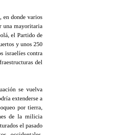
, en donde varios
or una mayoritaria
lá, el Partido de
uertos y unos 250
s israelíes contra
raestructuras del
tuación se vuelva
dría extenderse a
oqueo por tierra,
nes de la milicia
pturados el pasado
os occidentales,