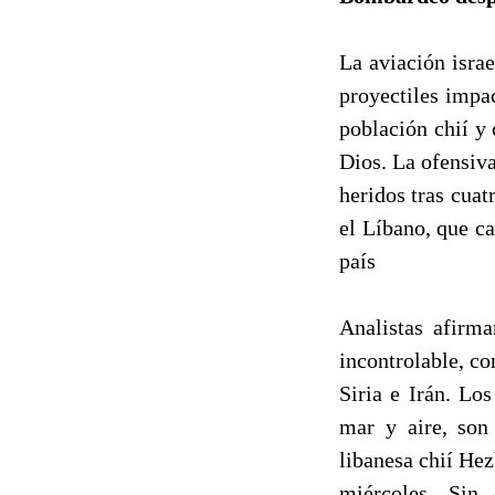
La aviación isra
proyectiles impac
población chií y
Dios. La ofensiv
heridos tras cuat
el Líbano, que c
país
Analistas afirma
incontrolable, c
Siria e Irán. Lo
mar y aire, son 
libanesa chií Hez
miércoles. Sin 