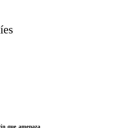
íes
rín que amenaza