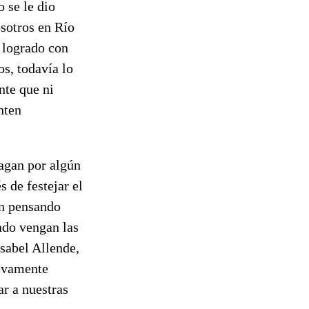
o se le dio
osotros en Río
 logrado con
os, todavía lo
nte que ni
nten
hagan por algún
 de festejar el
án pensando
ndo vengan las
Isabel Allende,
uevamente
ar a nuestras