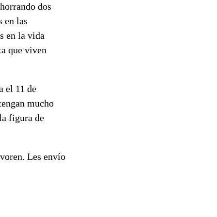
horrando dos
s en las
s en la vida
ta que viven
 el 11 de
y tengan mucho
la figura de
evoren. Les envío