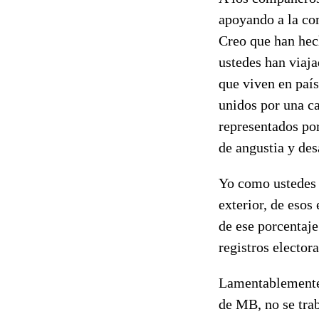
apoyando a la co
Creo que han hech
ustedes han viaj
que viven en país
unidos por una c
representados por
de angustia y des
Yo como ustedes 
exterior, de esos
de ese porcentaje
registros elector
Lamentablemente f
de MB, no se trab