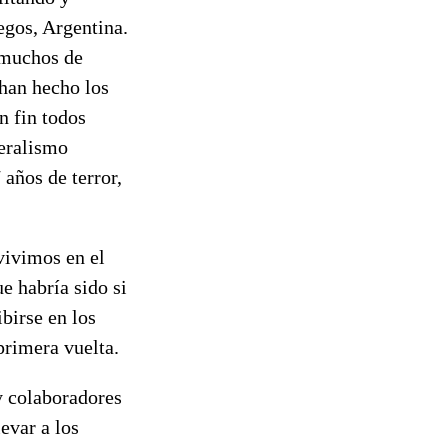
egos, Argentina.
e muchos de
han hecho los
n fin todos
beralismo
 años de terror,
vivimos en el
e habría sido si
ibirse en los
primera vuelta.
y colaboradores
evar a los