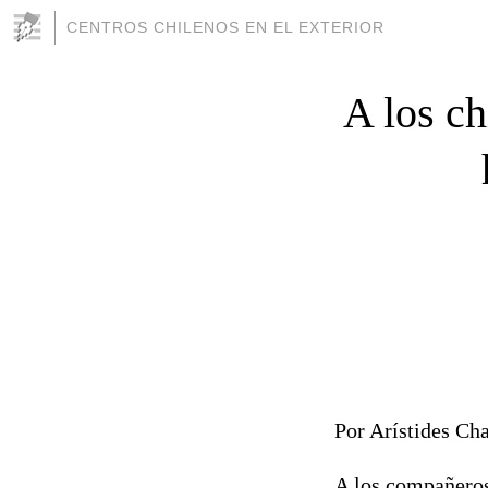
CENTROS CHILENOS EN EL EXTERIOR
A los ch
Por Arístides C
A los compañeros 