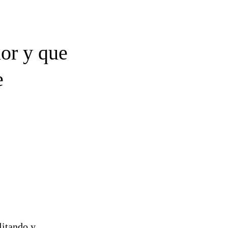
ior y que
e
litando y