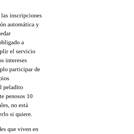
las inscripciones
ión automática y
uedar
obligado a
lir el servicio
os intereses
plo participar de
pios
l peladito
nte penosos 10
ales, no está
rlo si quiere.
des que viven en