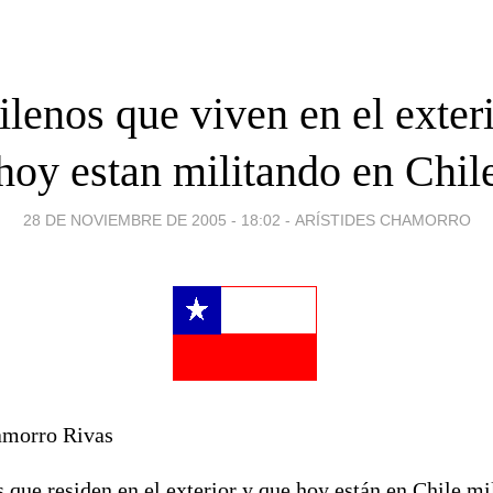
ilenos que viven en el exter
hoy estan militando en Chil
28 DE NOVIEMBRE DE 2005 - 18:02
-
ARÍSTIDES CHAMORRO
hamorro Rivas
que residen en el exterior y que hoy están en Chile mi