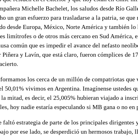
mpañera Michelle Bachelet, los saludos desde Río Gall
o un gran esfuerzo para trasladarse a la patria, se qu
ado desde Europa, México, Norte América y también lo 
es limítrofes o de otros más cercano en Sud América, e
ausa común que es impedir el avance del nefasto neoli
 Piñera y Lavín, que está claro, fueron cómplices de 17
acierto.
formamos los cerca de un millón de compatriotas que 
 el 50,01% vivimos en Argentina. Imagínense ustedes qu
 la mitad, es decir, el 25,005% hubieran viajado a inscr
ales, hoy nadie estaría especulando si MB gana o no en 
altó estrategia de parte de los principales dirigentes 
ajo por ese lado, se desperdició un hermosos trabajo, ll